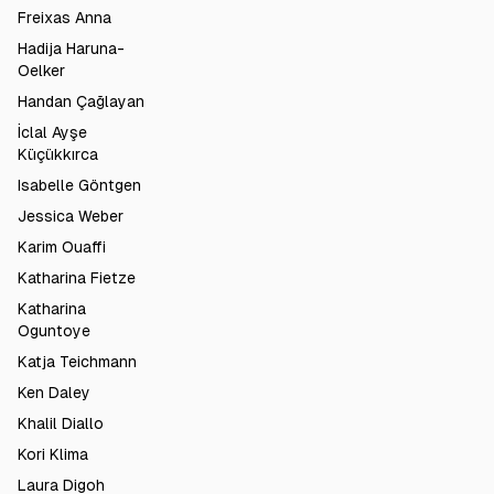
Freixas Anna
Hadija Haruna-
Oelker
Handan Çağlayan
İclal Ayşe
Küçükkırca
Isabelle Göntgen
Jessica Weber
Karim Ouaffi
Katharina Fietze
Katharina
Oguntoye
Katja Teichmann
Ken Daley
Khalil Diallo
Kori Klima
Laura Digoh