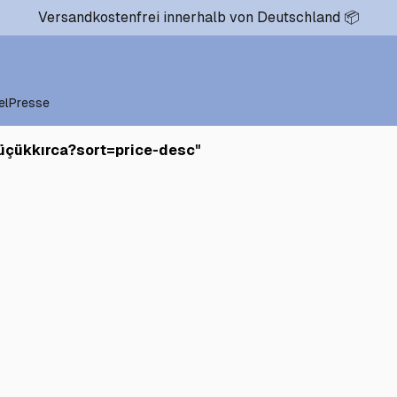
Versandkostenfrei innerhalb von Deutschland 📦
el
Presse
Küçükkırca?sort=price-desc
"