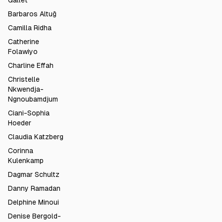
Gallet
Barbaros Altuğ
Camilla Ridha
Catherine
Folawiyo
Charline Effah
Christelle
Nkwendja-
Ngnoubamdjum
Ciani-Sophia
Hoeder
Claudia Katzberg
Corinna
Kulenkamp
Dagmar Schultz
Danny Ramadan
Delphine Minoui
Denise Bergold-