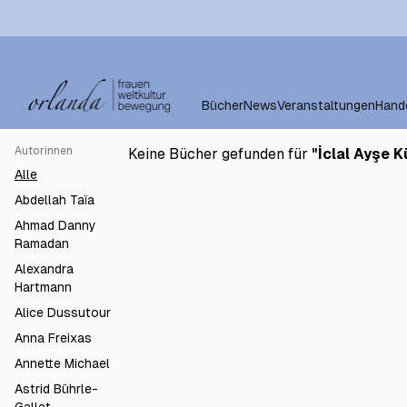
Bücher
News
Veranstaltungen
Hand
Autorinnen
Keine Bücher gefunden für
"
İclal Ayşe 
Alle
Abdellah Taïa
Ahmad Danny
Ramadan
Alexandra
Hartmann
Alice Dussutour
Anna Freixas
Annette Michael
Astrid Bührle-