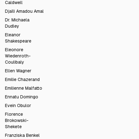
Caldwell
Djaïli Amadou Amal
Dr. Michaela
Dudley
Eleanor
Shakespeare
Eleonore
Wiedenroth-
Coulibaly
Ellen Wagner
Emilie Chazerand
Emilienne Malfatto
Ennatu Domingo
Evein Obulor
Florence
Brokowski-
Shekete
Franziska Benkel