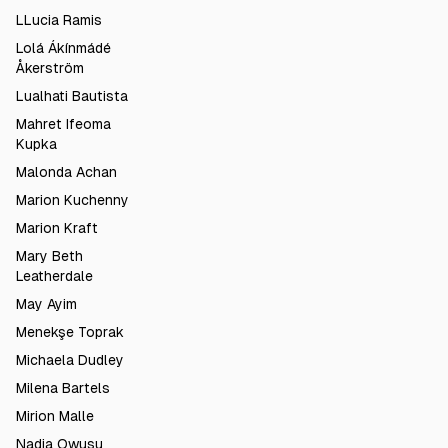
LLucia Ramis
Lolá Ákínmádé
Åkerström
Lualhati Bautista
Mahret Ifeoma
Kupka
Malonda Achan
Marion Kuchenny
Marion Kraft
Mary Beth
Leatherdale
May Ayim
Menekşe Toprak
Michaela Dudley
Milena Bartels
Mirion Malle
Nadia Owusu