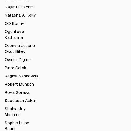
Najat El Hachmi
Natasha A. Kelly
OD Bonny
Oguntoye
Katharina
Otonyia Juliane
Okot Bitek
Ovidie; Diglee
Pınar Selek
Regina Sankowski
Robert Munsch
Roya Soraya
Saoussan Askar
Shaina Joy
Machlus
Sophie Luise
Bauer