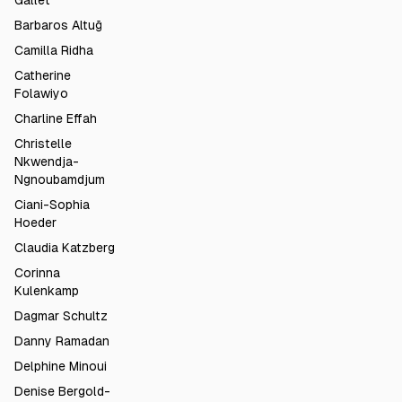
Gallet
Barbaros Altuğ
Camilla Ridha
Catherine
Folawiyo
Charline Effah
Christelle
Nkwendja-
Ngnoubamdjum
Ciani-Sophia
Hoeder
Claudia Katzberg
Corinna
Kulenkamp
Dagmar Schultz
Danny Ramadan
Delphine Minoui
Denise Bergold-