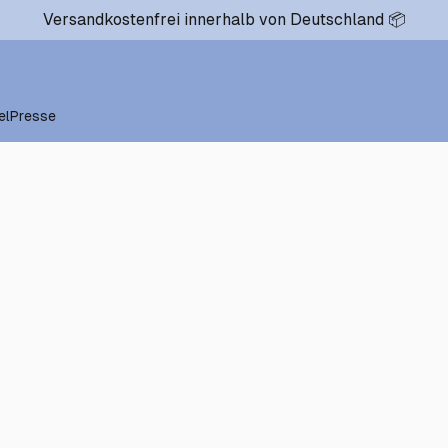
Versandkostenfrei innerhalb von Deutschland 📦
el
Presse
0
€22.00
Ich, die Alte