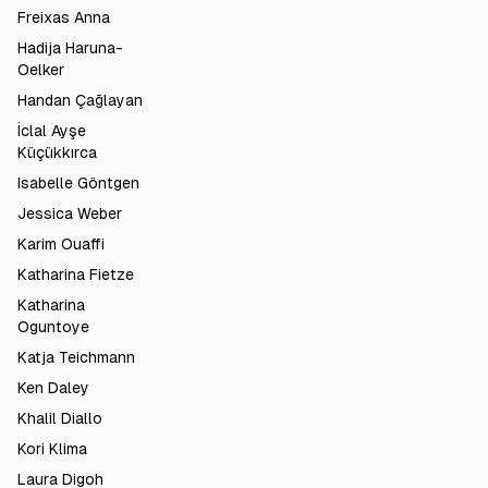
Freixas Anna
Hadija Haruna-
Oelker
Handan Çağlayan
İclal Ayşe
Küçükkırca
Isabelle Göntgen
Jessica Weber
Karim Ouaffi
Katharina Fietze
Katharina
Oguntoye
Katja Teichmann
Ken Daley
Khalil Diallo
Kori Klima
Laura Digoh