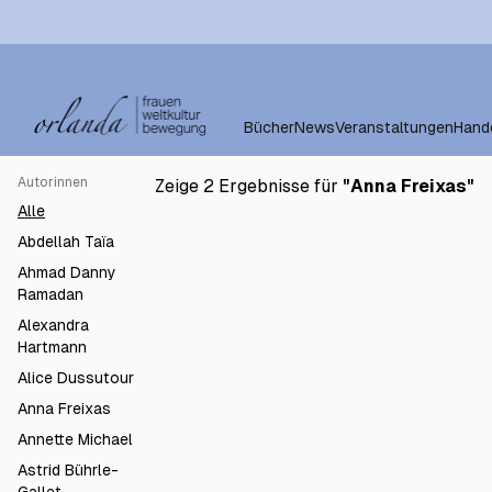
Bücher
News
Veranstaltungen
Hand
Autorinnen
Zeige 2 Ergebnisse für
"
Anna Freixas
"
€22.0
Ohne Regel(n)
Alle
Abdellah Taïa
Ahmad Danny
Ramadan
Alexandra
Hartmann
Alice Dussutour
Anna Freixas
Annette Michael
Astrid Bührle-