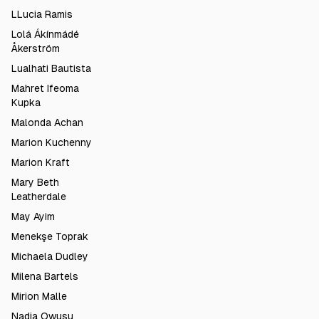
LLucia Ramis
Lolá Ákínmádé
Åkerström
Lualhati Bautista
Mahret Ifeoma
Kupka
Malonda Achan
Marion Kuchenny
Marion Kraft
Mary Beth
Leatherdale
May Ayim
Menekşe Toprak
Michaela Dudley
Milena Bartels
Mirion Malle
Nadia Owusu