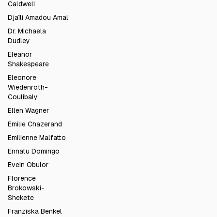
Caldwell
Djaïli Amadou Amal
Dr. Michaela
Dudley
Eleanor
Shakespeare
Eleonore
Wiedenroth-
Coulibaly
Ellen Wagner
Emilie Chazerand
Emilienne Malfatto
Ennatu Domingo
Evein Obulor
Florence
Brokowski-
Shekete
Franziska Benkel