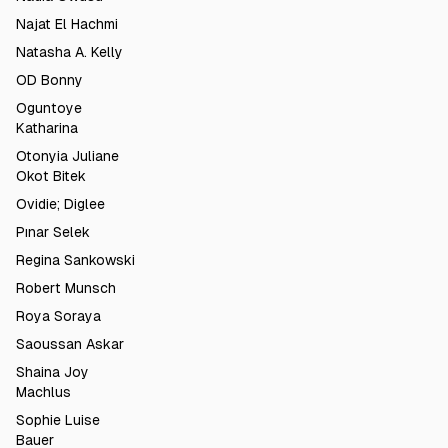
Najat El Hachmi
Natasha A. Kelly
OD Bonny
Oguntoye
Katharina
Otonyia Juliane
Okot Bitek
Ovidie; Diglee
Pınar Selek
Regina Sankowski
Robert Munsch
Roya Soraya
Saoussan Askar
Shaina Joy
Machlus
Sophie Luise
Bauer