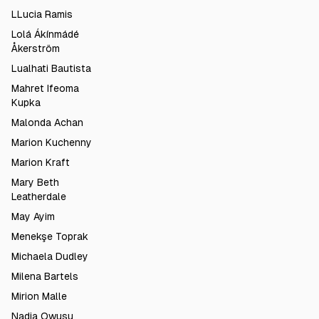
LLucia Ramis
Lolá Ákínmádé
Åkerström
Lualhati Bautista
Mahret Ifeoma
Kupka
Malonda Achan
Marion Kuchenny
Marion Kraft
Mary Beth
Leatherdale
May Ayim
Menekşe Toprak
Michaela Dudley
Milena Bartels
Mirion Malle
Nadia Owusu