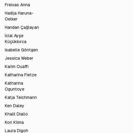
Freixas Anna
Hadija Haruna-
Oelker
Handan Çağlayan
İclal Ayşe
Küçükkırca
Isabelle Göntgen
Jessica Weber
Karim Ouaffi
Katharina Fietze
Katharina
Oguntoye
Katja Teichmann
Ken Daley
Khalil Diallo
Kori Klima
Laura Digoh