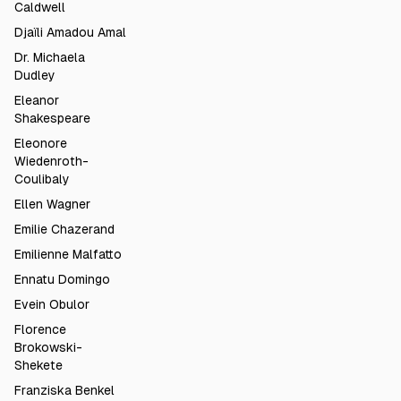
Caldwell
Djaïli Amadou Amal
Dr. Michaela
Dudley
Eleanor
Shakespeare
Eleonore
Wiedenroth-
Coulibaly
Ellen Wagner
Emilie Chazerand
Emilienne Malfatto
Ennatu Domingo
Evein Obulor
Florence
Brokowski-
Shekete
Franziska Benkel