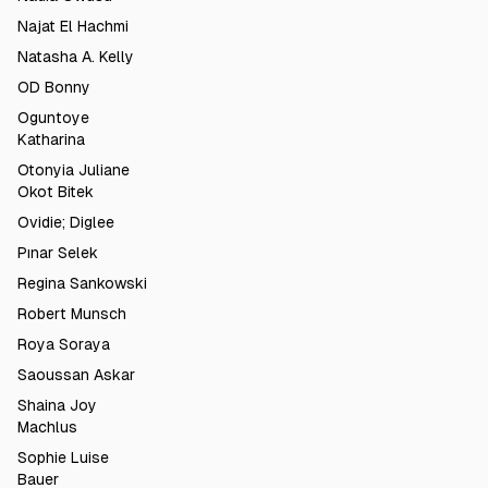
Najat El Hachmi
Natasha A. Kelly
OD Bonny
Oguntoye
Katharina
Otonyia Juliane
Okot Bitek
Ovidie; Diglee
Pınar Selek
Regina Sankowski
Robert Munsch
Roya Soraya
Saoussan Askar
Shaina Joy
Machlus
Sophie Luise
Bauer