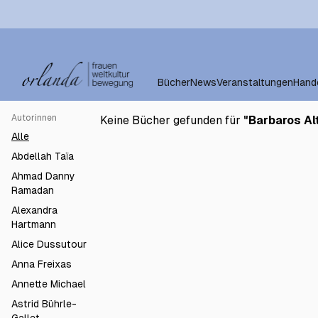
Bücher
News
Veranstaltungen
Hand
Autorinnen
Keine Bücher gefunden für
"
Barbaros Al
Alle
Abdellah Taïa
Ahmad Danny
Ramadan
Alexandra
Hartmann
Alice Dussutour
Anna Freixas
Annette Michael
Astrid Bührle-