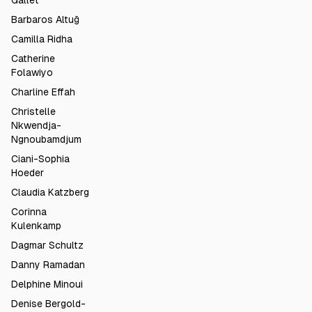
Gallet
Barbaros Altuğ
Camilla Ridha
Catherine
Folawiyo
Charline Effah
Christelle
Nkwendja-
Ngnoubamdjum
Ciani-Sophia
Hoeder
Claudia Katzberg
Corinna
Kulenkamp
Dagmar Schultz
Danny Ramadan
Delphine Minoui
Denise Bergold-