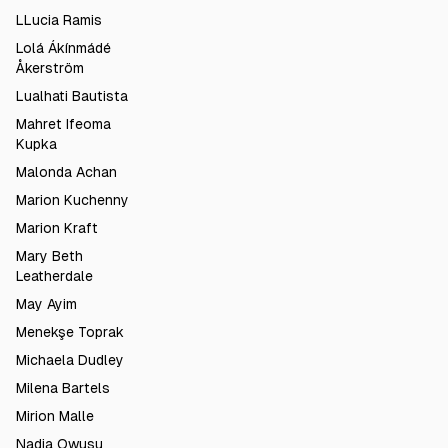
LLucia Ramis
Lolá Ákínmádé
Åkerström
Lualhati Bautista
Mahret Ifeoma
Kupka
Malonda Achan
Marion Kuchenny
Marion Kraft
Mary Beth
Leatherdale
May Ayim
Menekşe Toprak
Michaela Dudley
Milena Bartels
Mirion Malle
Nadia Owusu