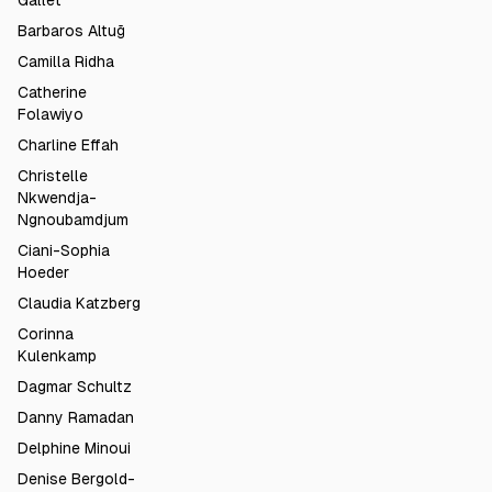
Gallet
Barbaros Altuğ
Camilla Ridha
Catherine
Folawiyo
Charline Effah
Christelle
Nkwendja-
Ngnoubamdjum
Ciani-Sophia
Hoeder
Claudia Katzberg
Corinna
Kulenkamp
Dagmar Schultz
Danny Ramadan
Delphine Minoui
Denise Bergold-