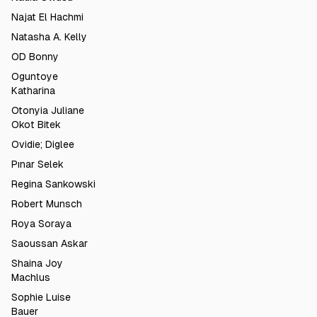
Najat El Hachmi
Natasha A. Kelly
OD Bonny
Oguntoye
Katharina
Otonyia Juliane
Okot Bitek
Ovidie; Diglee
Pınar Selek
Regina Sankowski
Robert Munsch
Roya Soraya
Saoussan Askar
Shaina Joy
Machlus
Sophie Luise
Bauer