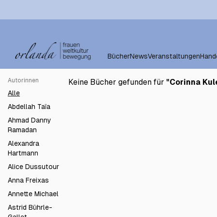
Bücher
News
Veranstaltungen
Hand
Autorinnen
Keine Bücher gefunden für
"
Corinna Ku
Alle
Abdellah Taïa
Ahmad Danny
Ramadan
Alexandra
Hartmann
Alice Dussutour
Anna Freixas
Annette Michael
Astrid Bührle-