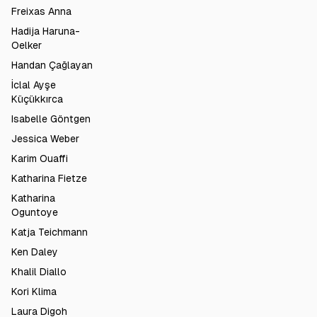
Freixas Anna
Hadija Haruna-
Oelker
Handan Çağlayan
İclal Ayşe
Küçükkırca
Isabelle Göntgen
Jessica Weber
Karim Ouaffi
Katharina Fietze
Katharina
Oguntoye
Katja Teichmann
Ken Daley
Khalil Diallo
Kori Klima
Laura Digoh