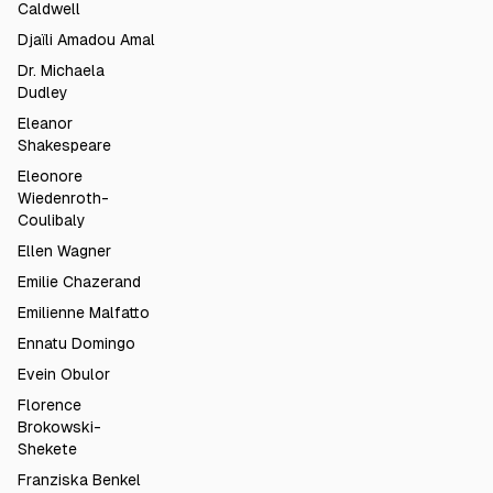
Caldwell
Djaïli Amadou Amal
Dr. Michaela
Dudley
Eleanor
Shakespeare
Eleonore
Wiedenroth-
Coulibaly
Ellen Wagner
Emilie Chazerand
Emilienne Malfatto
Ennatu Domingo
Evein Obulor
Florence
Brokowski-
Shekete
Franziska Benkel