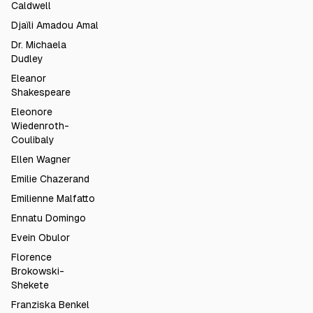
Caldwell
Djaïli Amadou Amal
Dr. Michaela
Dudley
Eleanor
Shakespeare
Eleonore
Wiedenroth-
Coulibaly
Ellen Wagner
Emilie Chazerand
Emilienne Malfatto
Ennatu Domingo
Evein Obulor
Florence
Brokowski-
Shekete
Franziska Benkel