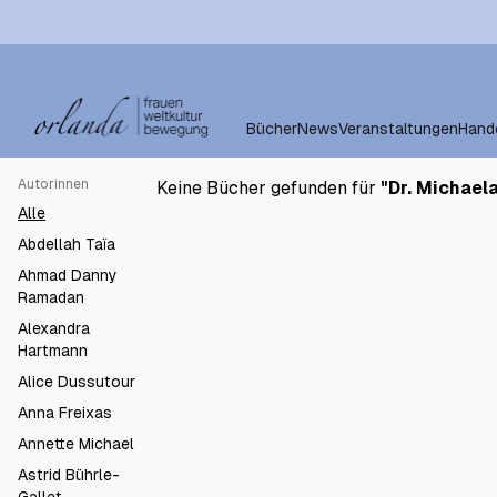
Bücher
News
Veranstaltungen
Hand
Autorinnen
Keine Bücher gefunden für
"
Dr. Michael
Alle
Abdellah Taïa
Ahmad Danny
Ramadan
Alexandra
Hartmann
Alice Dussutour
Anna Freixas
Annette Michael
Astrid Bührle-