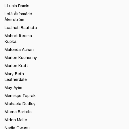
LLucia Ramis
Lolá Ákínmádé
Åkerström
Lualhati Bautista
Mahret Ifeoma
Kupka
Malonda Achan
Marion Kuchenny
Marion Kraft
Mary Beth
Leatherdale
May Ayim
Menekşe Toprak
Michaela Dudley
Milena Bartels
Mirion Malle
Nadia Owusu