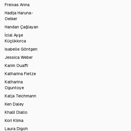
Freixas Anna
Hadija Haruna-
Oelker
Handan Çağlayan
İclal Ayşe
Küçükkırca
Isabelle Göntgen
Jessica Weber
Karim Ouaffi
Katharina Fietze
Katharina
Oguntoye
Katja Teichmann
Ken Daley
Khalil Diallo
Kori Klima
Laura Digoh