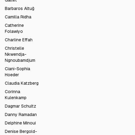
Gallet
Barbaros Altuğ
Camilla Ridha
Catherine
Folawiyo
Charline Effah
Christelle
Nkwendja-
Ngnoubamdjum
Ciani-Sophia
Hoeder
Claudia Katzberg
Corinna
Kulenkamp
Dagmar Schultz
Danny Ramadan
Delphine Minoui
Denise Bergold-