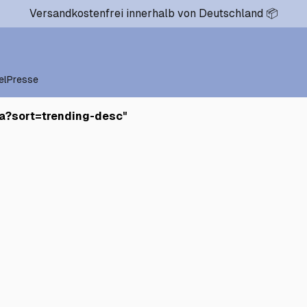
Versandkostenfrei innerhalb von Deutschland 📦
el
Presse
na?sort=trending-desc
"