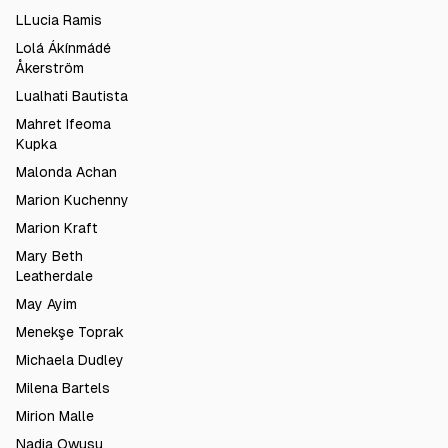
LLucia Ramis
Lolá Ákínmádé
Åkerström
Lualhati Bautista
Mahret Ifeoma
Kupka
Malonda Achan
Marion Kuchenny
Marion Kraft
Mary Beth
Leatherdale
May Ayim
Menekşe Toprak
Michaela Dudley
Milena Bartels
Mirion Malle
Nadia Owusu