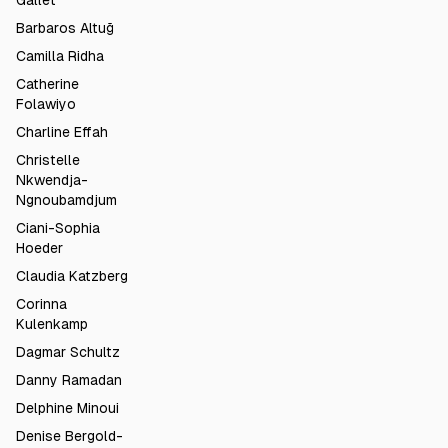
Gallet
Barbaros Altuğ
Camilla Ridha
Catherine
Folawiyo
Charline Effah
Christelle
Nkwendja-
Ngnoubamdjum
Ciani-Sophia
Hoeder
Claudia Katzberg
Corinna
Kulenkamp
Dagmar Schultz
Danny Ramadan
Delphine Minoui
Denise Bergold-