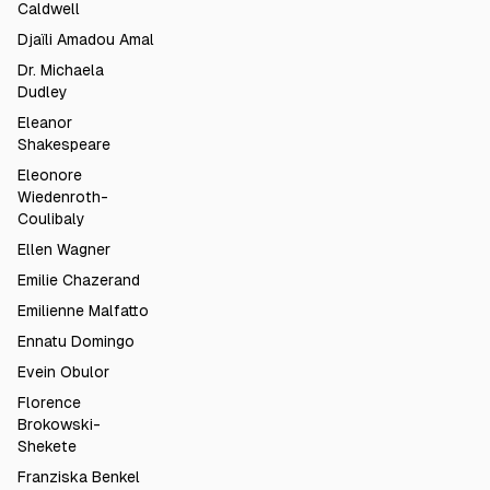
Caldwell
Djaïli Amadou Amal
Dr. Michaela
Dudley
Eleanor
Shakespeare
Eleonore
Wiedenroth-
Coulibaly
Ellen Wagner
Emilie Chazerand
Emilienne Malfatto
Ennatu Domingo
Evein Obulor
Florence
Brokowski-
Shekete
Franziska Benkel