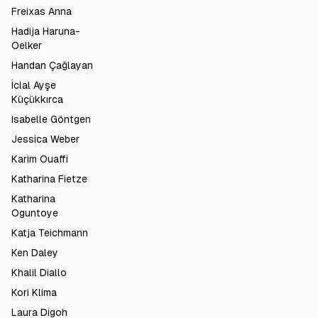
Freixas Anna
Hadija Haruna-
Oelker
Handan Çağlayan
İclal Ayşe
Küçükkırca
Isabelle Göntgen
Jessica Weber
Karim Ouaffi
Katharina Fietze
Katharina
Oguntoye
Katja Teichmann
Ken Daley
Khalil Diallo
Kori Klima
Laura Digoh