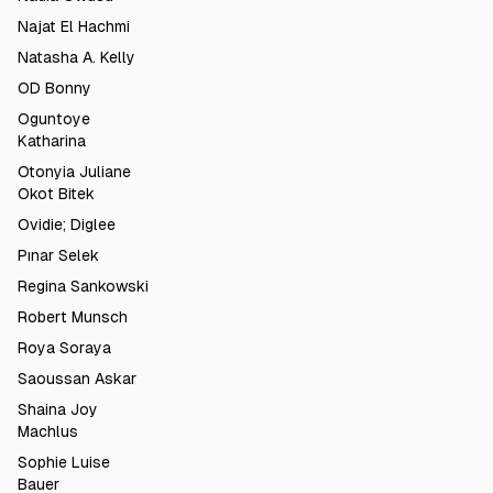
Najat El Hachmi
Natasha A. Kelly
OD Bonny
Oguntoye
Katharina
Otonyia Juliane
Okot Bitek
Ovidie; Diglee
Pınar Selek
Regina Sankowski
Robert Munsch
Roya Soraya
Saoussan Askar
Shaina Joy
Machlus
Sophie Luise
Bauer