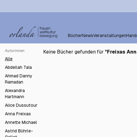
Bücher
News
Veranstaltungen
Hand
Autorinnen
Keine Bücher gefunden für
"
Freixas An
Alle
Abdellah Taïa
Ahmad Danny
Ramadan
Alexandra
Hartmann
Alice Dussutour
Anna Freixas
Annette Michael
Astrid Bührle-