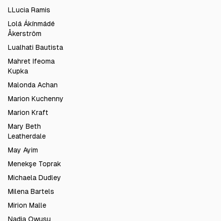
LLucia Ramis
Lolá Ákínmádé
Åkerström
Lualhati Bautista
Mahret Ifeoma
Kupka
Malonda Achan
Marion Kuchenny
Marion Kraft
Mary Beth
Leatherdale
May Ayim
Menekşe Toprak
Michaela Dudley
Milena Bartels
Mirion Malle
Nadia Owusu