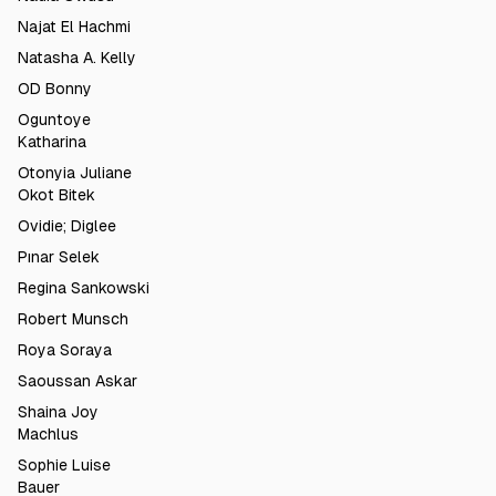
Najat El Hachmi
Natasha A. Kelly
OD Bonny
Oguntoye
Katharina
Otonyia Juliane
Okot Bitek
Ovidie; Diglee
Pınar Selek
Regina Sankowski
Robert Munsch
Roya Soraya
Saoussan Askar
Shaina Joy
Machlus
Sophie Luise
Bauer