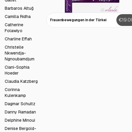
Gallet
Barbaros Altuğ
Camilla Ridha
€19.0
Frauenbewegungen in der Türkei
Catherine
Folawiyo
Charline Effah
Christelle
Nkwendja-
Ngnoubamdjum
Ciani-Sophia
Hoeder
Claudia Katzberg
Corinna
Kulenkamp
Dagmar Schultz
Danny Ramadan
Delphine Minoui
Denise Bergold-