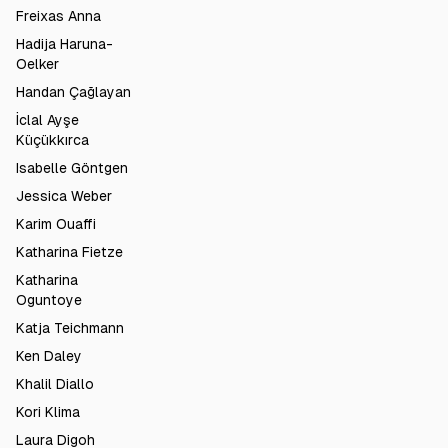
Freixas Anna
Hadija Haruna-
Oelker
Handan Çağlayan
İclal Ayşe
Küçükkırca
Isabelle Göntgen
Jessica Weber
Karim Ouaffi
Katharina Fietze
Katharina
Oguntoye
Katja Teichmann
Ken Daley
Khalil Diallo
Kori Klima
Laura Digoh