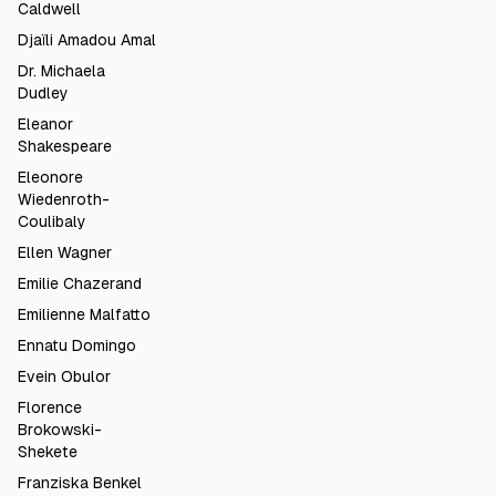
Caldwell
Djaïli Amadou Amal
Dr. Michaela
Dudley
Eleanor
Shakespeare
Eleonore
Wiedenroth-
Coulibaly
Ellen Wagner
Emilie Chazerand
Emilienne Malfatto
Ennatu Domingo
Evein Obulor
Florence
Brokowski-
Shekete
Franziska Benkel