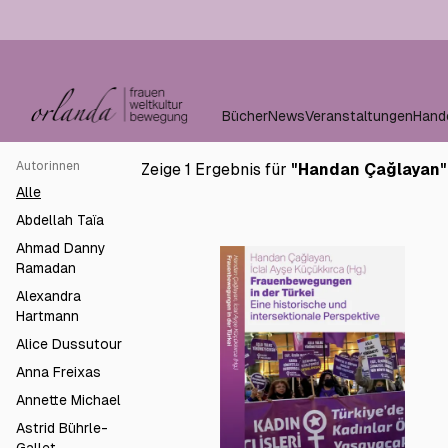
Bücher
News
Veranstaltungen
Hand
Autorinnen
Zeige 1 Ergebnis für
"
Handan Çağlayan
"
Alle
Abdellah Taïa
Ahmad Danny
Ramadan
Alexandra
Hartmann
Alice Dussutour
Anna Freixas
Annette Michael
Astrid Bührle-