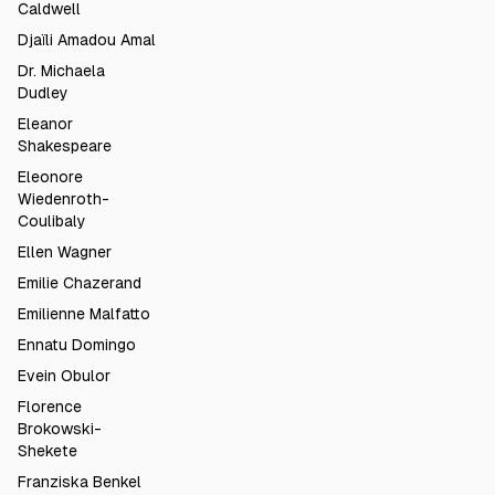
Caldwell
Djaïli Amadou Amal
Dr. Michaela
Dudley
Eleanor
Shakespeare
Eleonore
Wiedenroth-
Coulibaly
Ellen Wagner
Emilie Chazerand
Emilienne Malfatto
Ennatu Domingo
Evein Obulor
Florence
Brokowski-
Shekete
Franziska Benkel