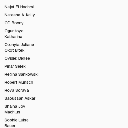
Najat El Hachmi
Natasha A. Kelly
OD Bonny
Oguntoye
Katharina
Otonyia Juliane
Okot Bitek
Ovidie; Diglee
Pınar Selek
Regina Sankowski
Robert Munsch
Roya Soraya
Saoussan Askar
Shaina Joy
Machlus
Sophie Luise
Bauer