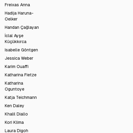
Freixas Anna
Hadija Haruna-
Oelker
Handan Çağlayan
İclal Ayşe
Küçükkırca
Isabelle Göntgen
Jessica Weber
Karim Ouaffi
Katharina Fietze
Katharina
Oguntoye
Katja Teichmann
Ken Daley
Khalil Diallo
Kori Klima
Laura Digoh