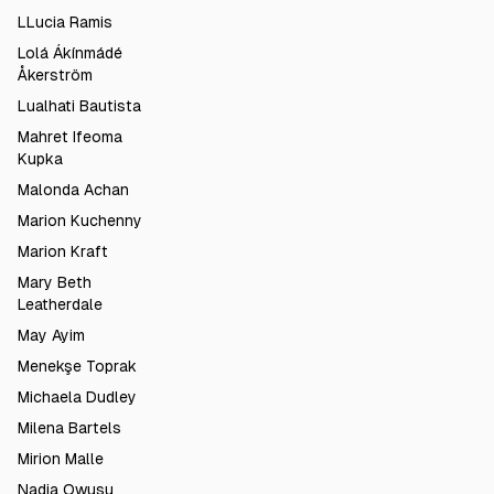
LLucia Ramis
Lolá Ákínmádé
Åkerström
Lualhati Bautista
Mahret Ifeoma
Kupka
Malonda Achan
Marion Kuchenny
Marion Kraft
Mary Beth
Leatherdale
May Ayim
Menekşe Toprak
Michaela Dudley
Milena Bartels
Mirion Malle
Nadia Owusu