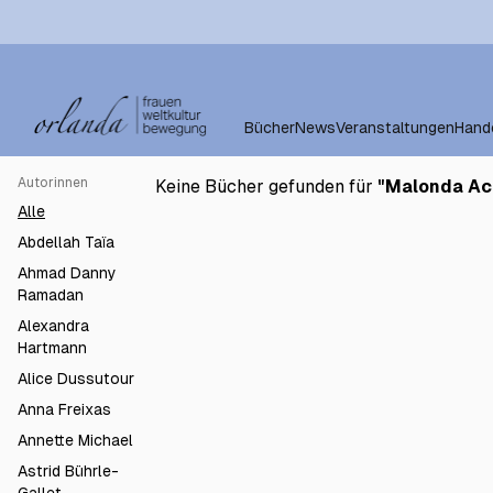
Bücher
News
Veranstaltungen
Hand
Autorinnen
Keine Bücher gefunden für
"
Malonda Ac
Alle
Abdellah Taïa
Ahmad Danny
Ramadan
Alexandra
Hartmann
Alice Dussutour
Anna Freixas
Annette Michael
Astrid Bührle-