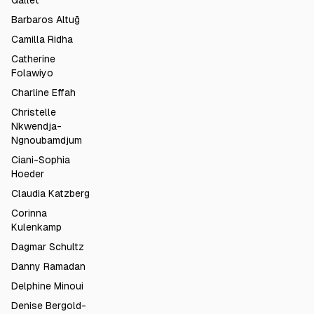
Gallet
Barbaros Altuğ
Camilla Ridha
Catherine
Folawiyo
Charline Effah
Christelle
Nkwendja-
Ngnoubamdjum
Ciani-Sophia
Hoeder
Claudia Katzberg
Corinna
Kulenkamp
Dagmar Schultz
Danny Ramadan
Delphine Minoui
Denise Bergold-