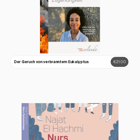
Der Geruch von verbranntem Eukalyptus
€21.00
Nebelhorn-Echos
€23.00