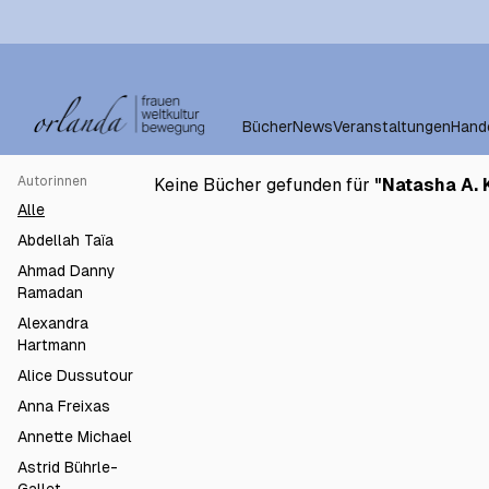
Bücher
News
Veranstaltungen
Hand
Autorinnen
Keine Bücher gefunden für
"
Natasha A. 
Alle
Abdellah Taïa
Ahmad Danny
Ramadan
Alexandra
Hartmann
Alice Dussutour
Anna Freixas
Annette Michael
Astrid Bührle-