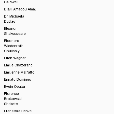
Caldwell
Djaïli Amadou Amal
Dr. Michaela
Dudley
Eleanor
Shakespeare
Eleonore
Wiedenroth-
Coulibaly
Ellen Wagner
Emilie Chazerand
Emilienne Malfatto
Ennatu Domingo
Evein Obulor
Florence
Brokowski-
Shekete
Franziska Benkel