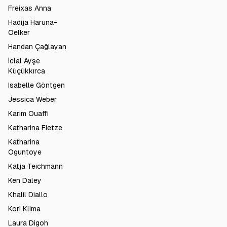
Freixas Anna
Hadija Haruna-
Oelker
Handan Çağlayan
İclal Ayşe
Küçükkırca
Isabelle Göntgen
Jessica Weber
Karim Ouaffi
Katharina Fietze
Katharina
Oguntoye
Katja Teichmann
Ken Daley
Khalil Diallo
Kori Klima
Laura Digoh