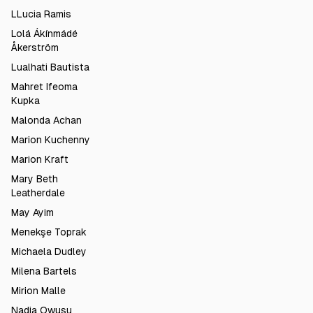
LLucia Ramis
Lolá Ákínmádé
Åkerström
Lualhati Bautista
Mahret Ifeoma
Kupka
Malonda Achan
Marion Kuchenny
Marion Kraft
Mary Beth
Leatherdale
May Ayim
Menekşe Toprak
Michaela Dudley
Milena Bartels
Mirion Malle
Nadia Owusu