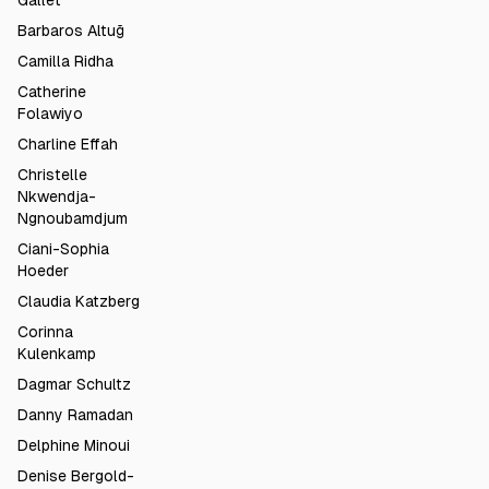
Gallet
Barbaros Altuğ
Camilla Ridha
Catherine
Folawiyo
Charline Effah
Christelle
Nkwendja-
Ngnoubamdjum
Ciani-Sophia
Hoeder
Claudia Katzberg
Corinna
Kulenkamp
Dagmar Schultz
Danny Ramadan
Delphine Minoui
Denise Bergold-