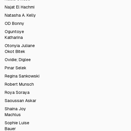
Najat El Hachmi
Natasha A. Kelly
OD Bonny
Oguntoye
Katharina
Otonyia Juliane
Okot Bitek
Ovidie; Diglee
Pınar Selek
Regina Sankowski
Robert Munsch
Roya Soraya
Saoussan Askar
Shaina Joy
Machlus
Sophie Luise
Bauer