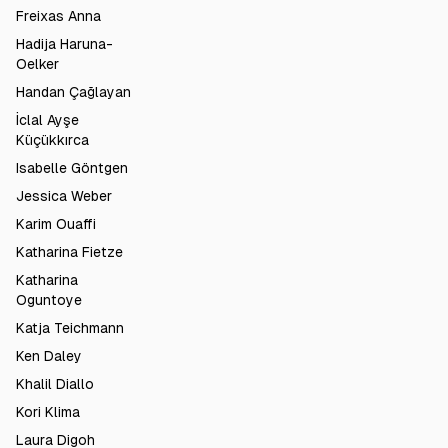
Freixas Anna
Hadija Haruna-
Oelker
Handan Çağlayan
İclal Ayşe
Küçükkırca
Isabelle Göntgen
Jessica Weber
Karim Ouaffi
Katharina Fietze
Katharina
Oguntoye
Katja Teichmann
Ken Daley
Khalil Diallo
Kori Klima
Laura Digoh