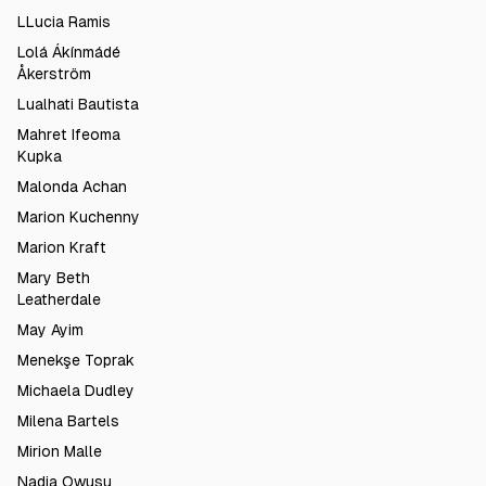
LLucia Ramis
Lolá Ákínmádé
Åkerström
Lualhati Bautista
Mahret Ifeoma
Kupka
Malonda Achan
Marion Kuchenny
Marion Kraft
Mary Beth
Leatherdale
May Ayim
Menekşe Toprak
Michaela Dudley
Milena Bartels
Mirion Malle
Nadia Owusu