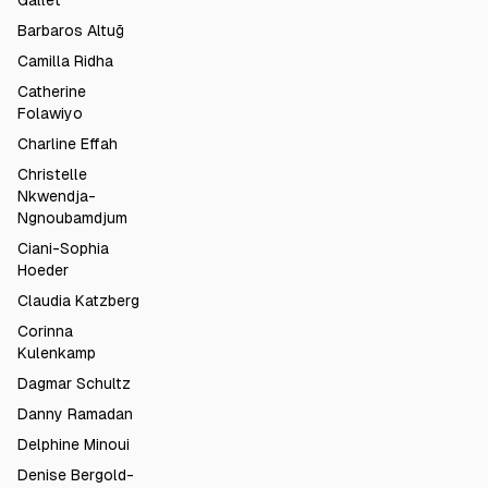
Gallet
Barbaros Altuğ
Camilla Ridha
Catherine
Folawiyo
Charline Effah
Christelle
Nkwendja-
Ngnoubamdjum
Ciani-Sophia
Hoeder
Claudia Katzberg
Corinna
Kulenkamp
Dagmar Schultz
Danny Ramadan
Delphine Minoui
Denise Bergold-