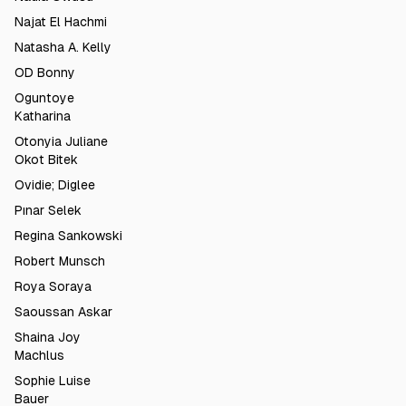
Najat El Hachmi
Natasha A. Kelly
OD Bonny
Oguntoye
Katharina
Otonyia Juliane
Okot Bitek
Ovidie; Diglee
Pınar Selek
Regina Sankowski
Robert Munsch
Roya Soraya
Saoussan Askar
Shaina Joy
Machlus
Sophie Luise
Bauer