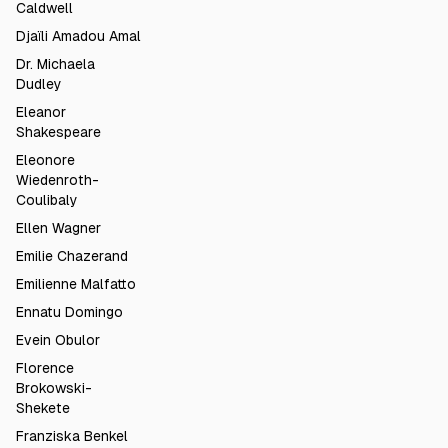
Caldwell
Djaïli Amadou Amal
Dr. Michaela
Dudley
Eleanor
Shakespeare
Eleonore
Wiedenroth-
Coulibaly
Ellen Wagner
Emilie Chazerand
Emilienne Malfatto
Ennatu Domingo
Evein Obulor
Florence
Brokowski-
Shekete
Franziska Benkel