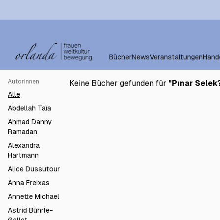
Bücher
News
Veranstaltungen
Hand
Autorinnen
Keine Bücher gefunden für
"
Pınar Selek
Alle
Abdellah Taïa
Ahmad Danny
Ramadan
Alexandra
Hartmann
Alice Dussutour
Anna Freixas
Annette Michael
Astrid Bührle-