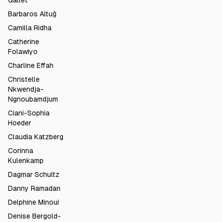
Gallet
Barbaros Altuğ
Camilla Ridha
Catherine
Folawiyo
Charline Effah
Christelle
Nkwendja-
Ngnoubamdjum
Ciani-Sophia
Hoeder
Claudia Katzberg
Corinna
Kulenkamp
Dagmar Schultz
Danny Ramadan
Delphine Minoui
Denise Bergold-