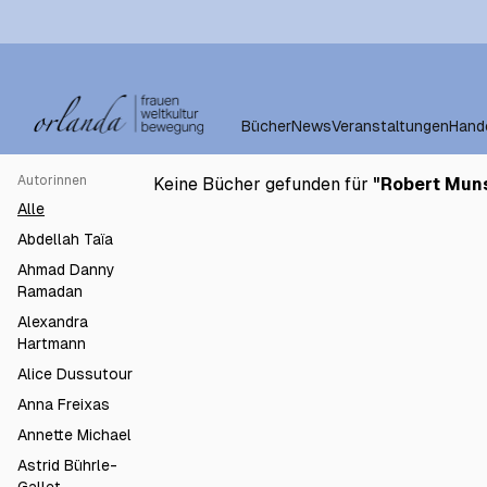
Bücher
News
Veranstaltungen
Hand
Autorinnen
Keine Bücher gefunden für
"
Robert Mun
Alle
Abdellah Taïa
Ahmad Danny
Ramadan
Alexandra
Hartmann
Alice Dussutour
Anna Freixas
Annette Michael
Astrid Bührle-