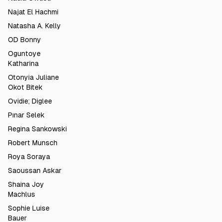
Najat El Hachmi
Natasha A. Kelly
OD Bonny
Oguntoye
Katharina
Otonyia Juliane
Okot Bitek
Ovidie; Diglee
Pınar Selek
Regina Sankowski
Robert Munsch
Roya Soraya
Saoussan Askar
Shaina Joy
Machlus
Sophie Luise
Bauer