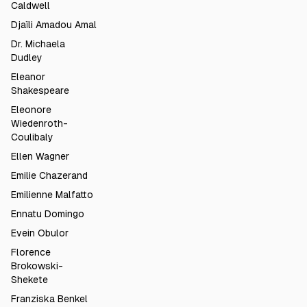
Caldwell
Djaïli Amadou Amal
Dr. Michaela
Dudley
Eleanor
Shakespeare
Eleonore
Wiedenroth-
Coulibaly
Ellen Wagner
Emilie Chazerand
Emilienne Malfatto
Ennatu Domingo
Evein Obulor
Florence
Brokowski-
Shekete
Franziska Benkel