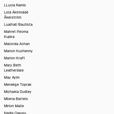
LLucia Ramis
Lolá Ákínmádé
Åkerström
Lualhati Bautista
Mahret Ifeoma
Kupka
Malonda Achan
Marion Kuchenny
Marion Kraft
Mary Beth
Leatherdale
May Ayim
Menekşe Toprak
Michaela Dudley
Milena Bartels
Mirion Malle
Nadia Owusu