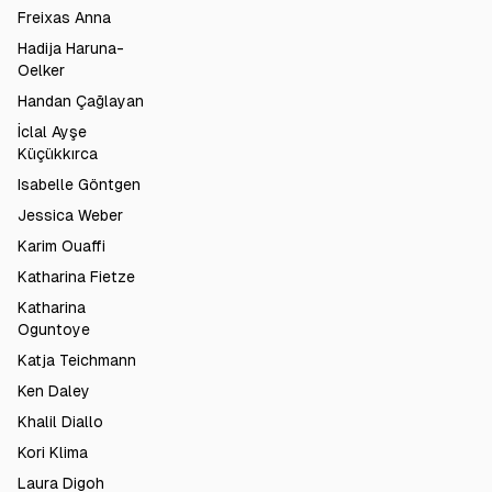
Freixas Anna
Hadija Haruna-
Oelker
Handan Çağlayan
İclal Ayşe
Küçükkırca
Isabelle Göntgen
Jessica Weber
Karim Ouaffi
Katharina Fietze
Katharina
Oguntoye
Katja Teichmann
Ken Daley
Khalil Diallo
Kori Klima
Laura Digoh