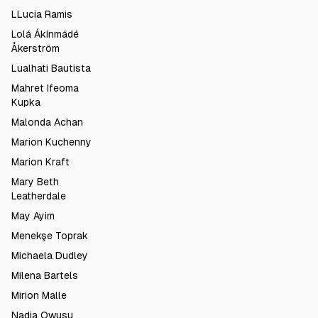
LLucia Ramis
Lolá Ákínmádé
Åkerström
Lualhati Bautista
Mahret Ifeoma
Kupka
Malonda Achan
Marion Kuchenny
Marion Kraft
Mary Beth
Leatherdale
May Ayim
Menekşe Toprak
Michaela Dudley
Milena Bartels
Mirion Malle
Nadia Owusu