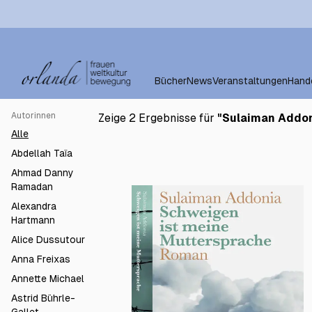
Bücher
News
Veranstaltungen
Hand
Autorinnen
Zeige 2 Ergebnisse für
"
Sulaiman Addo
Alle
Abdellah Taïa
Ahmad Danny
Ramadan
Alexandra
Hartmann
Alice Dussutour
Anna Freixas
Annette Michael
Astrid Bührle-