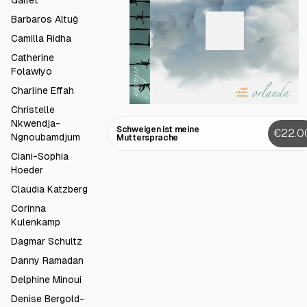
Gallet
Barbaros Altuğ
Camilla Ridha
Catherine
Folawiyo
Charline Effah
Christelle
Nkwendja-
Schweigen ist meine
€22.0
Ngnoubamdjum
Muttersprache
Ciani-Sophia
Hoeder
Claudia Katzberg
Corinna
Kulenkamp
Dagmar Schultz
Danny Ramadan
Delphine Minoui
Denise Bergold-