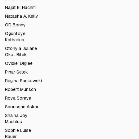
Najat El Hachmi
Natasha A. Kelly
OD Bonny
Oguntoye
Katharina
Otonyia Juliane
Okot Bitek
Ovidie; Diglee
Pınar Selek
Regina Sankowski
Robert Munsch
Roya Soraya
Saoussan Askar
Shaina Joy
Machlus
Sophie Luise
Bauer