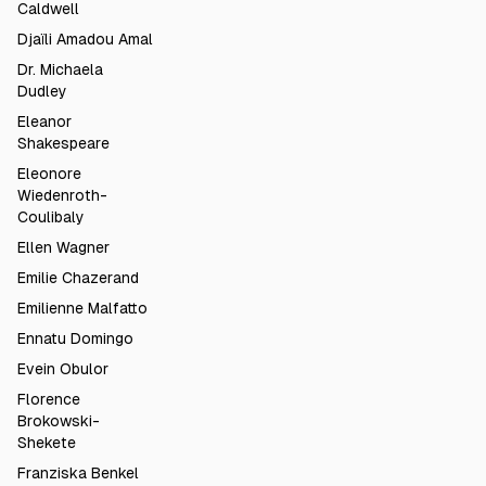
Caldwell
Djaïli Amadou Amal
Dr. Michaela
Dudley
Eleanor
Shakespeare
Eleonore
Wiedenroth-
Coulibaly
Ellen Wagner
Emilie Chazerand
Emilienne Malfatto
Ennatu Domingo
Evein Obulor
Florence
Brokowski-
Shekete
Franziska Benkel