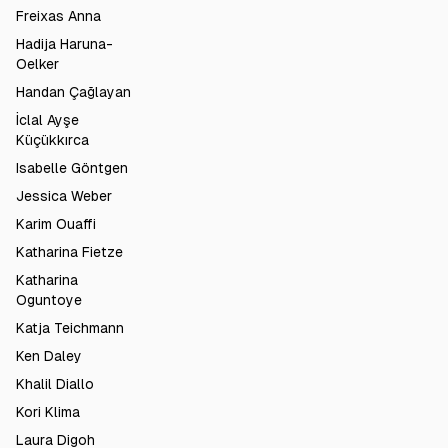
Freixas Anna
Hadija Haruna-
Oelker
Handan Çağlayan
İclal Ayşe
Küçükkırca
Isabelle Göntgen
Jessica Weber
Karim Ouaffi
Katharina Fietze
Katharina
Oguntoye
Katja Teichmann
Ken Daley
Khalil Diallo
Kori Klima
Laura Digoh