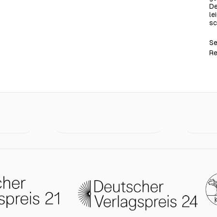
De
le
sc
Se
Re
€18.50
€18.00
Schwarze Wurzeln
Sisters an