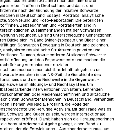
iegelblicke erschien 30 Jahre nach dem allerersten
ganisierten Treffen in Deutschland und damit drei
hrzehnte nach der Gründung der Initiative Schwarze
nschen in Deutschland. Essays, Portraits, analytische
xte, Storytelling und Foto-Reportagen: Die beteiligten
tor*innen, Zeitzeug*innen und Porträtierten sind in
terschiedlichen Zusammenhängen mit der Schwarzen
wegung verbunden. Es sind unterschiedliche Generationen,
ren Blicke sich im Band (wider-)spiegeln und Bilder einer
elfältigen Schwarzen Bewegung in Deutschland zeichnen.
e, analysieren rassistische Strukturen in privaten und
fentlichen Räumen, dokumentieren Stationen Schwarzer
entitätsfindung und des Empowerments und machen die
rschränkung verschiedener sozialer
sschlussmechanismen sichtbar. Inhaltlich geht es um
hwarze Menschen in der NS-Zeit, die Geschichte des
lonialismus und seine Reichweite in die Gegenwart -
ispielsweise im Bildungs- und Rechtssystem. Um
lbstbestärkende Interventionen von Eltern, Lehrenden,
lturschaffenden oder Medienmacher*innen und alltägliche
schichten Schwarzer Menschen in Deutschland. Verhandelt
rden Themen wie Racial Profiling, die Rolle der
nschenrechte und Refugee Activism. Mit der Frage was es
ißt, Schwarz und Queer zu sein, werden intersektionale
rspektiven eröffnet. Damit haben sich die Herausgeberinnen
 die herausfordernde Aufgabe gewagt, einen Band zu
stalten, der die Entwicklungs-, Auseinandersetzungs- um