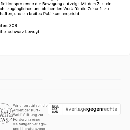
finitionsprozesse der Bewegung aufzeigt. Mit dem Ziel: ein
icht zugängliches und bleibendes Werk für die Zukunft zu
haffen, das ein breites Publikum anspricht.
iten:
308
ihe:
schwarz bewegt
Schwarz wird
€19.50
€22.00
d Souls
großgeschrieben
Wir unterstützen die
#verlage
gegen
rechts
Arbeit der Kurt-
Wolff-Stiftung zur
Förderung einer
vielfältigen Verlags-
und Literaturszene: