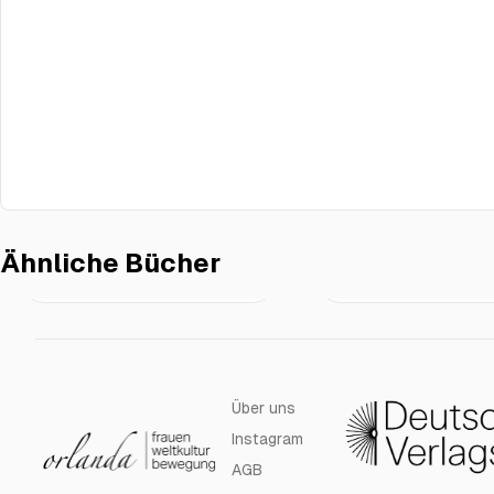
Ähnliche Bücher
In allen Spiegeln ist sie
€16.00
Farbe bekennen
Schwarz
Über uns
Instagram
AGB