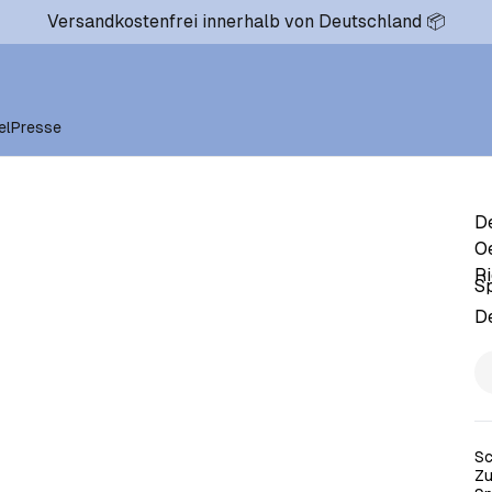
Versandkostenfrei innerhalb von Deutschland 📦
el
Presse
De
Oe
Ri
Sp
De
Sc
Zu