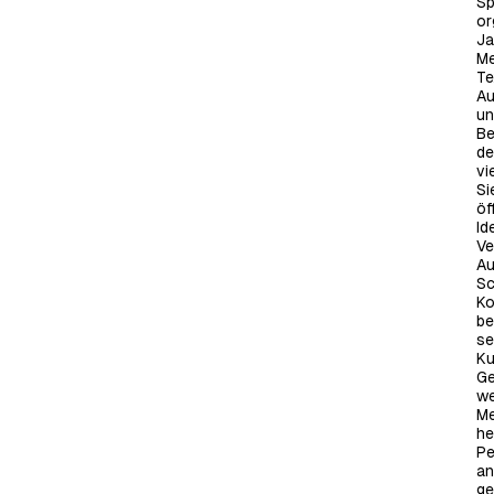
Sp
or
Ja
Me
Te
Au
un
Be
de
vi
Si
öf
Id
Ve
Au
Sc
Ko
be
se
Ku
Ge
we
Me
he
Pe
an
ge