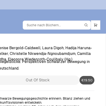
nise Bergold-Caldwell, Laura Digoh, Hadija Haruna-
lker, Christelle Nkwendja-Ngnoubamdjum, Camilla
dha, Eleonore Wiedenroth-Coulibaly (Hg.)
iegelblicke. Perspektiven Schwarzer Bewegung in
utschland.
Out Of Stock
€19.50
hwarze Bewegungsgeschichte erinnern. Bilanz ziehen und
kunftsvisionen entwickeln.