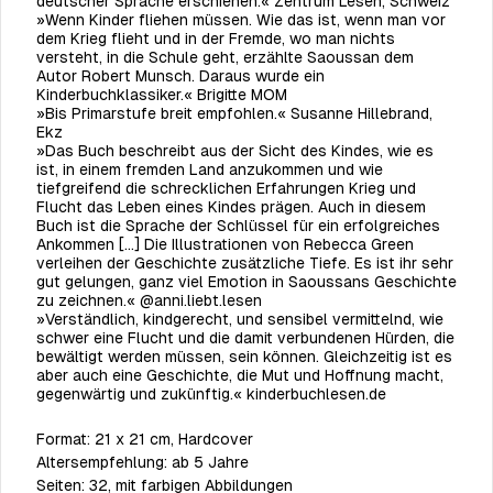
deutscher Sprache erschienen.«
Zentrum Lesen, Schweiz
»Wenn Kinder fliehen müssen. Wie das ist, wenn man vor
dem Krieg flieht und in der Fremde, wo man nichts
versteht, in die Schule geht, erzählte Saoussan dem
Autor Robert Munsch. Daraus wurde ein
Kinderbuchklassiker.«
Brigitte MOM
»Bis Primarstufe breit empfohlen.«
Susanne Hillebrand,
Ekz
»Das Buch beschreibt aus der Sicht des Kindes, wie es
ist, in einem fremden Land anzukommen und wie
tiefgreifend die schrecklichen Erfahrungen Krieg und
Flucht das Leben eines Kindes prägen. Auch in diesem
Buch ist die Sprache der Schlüssel für ein erfolgreiches
Ankommen [...] Die Illustrationen von Rebecca Green
verleihen der Geschichte zusätzliche Tiefe. Es ist ihr sehr
gut gelungen, ganz viel Emotion in Saoussans Geschichte
zu zeichnen.« @anni.liebt.lesen
»Verständlich, kindgerecht, und sensibel vermittelnd, wie
schwer eine Flucht und die damit verbundenen Hürden, die
bewältigt werden müssen, sein können. Gleichzeitig ist es
aber auch eine Geschichte, die Mut und Hoffnung macht,
gegenwärtig und zukünftig.« kinderbuchlesen.de
Format:
21 x 21 cm, Hardcover
Altersempfehlung:
ab 5 Jahre
Seiten:
32, mit farbigen Abbildungen