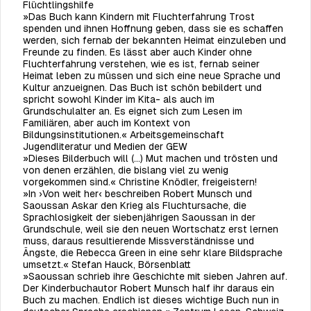
Flüchtlingshilfe
»Das Buch kann Kindern mit Fluchterfahrung Trost
spenden und ihnen Hoffnung geben, dass sie es schaffen
werden, sich fernab der bekannten Heimat einzuleben und
Freunde zu finden. Es lässt aber auch Kinder ohne
Fluchterfahrung verstehen, wie es ist, fernab seiner
Heimat leben zu müssen und sich eine neue Sprache und
Kultur anzueignen. Das Buch ist schön bebildert und
spricht sowohl Kinder im Kita- als auch im
Grundschulalter an. Es eignet sich zum Lesen im
Familiären, aber auch im Kontext von
Bildungsinstitutionen.«
Arbeitsgemeinschaft
Jugendliteratur und Medien der GEW
»Dieses Bilderbuch will (…) Mut machen und trösten und
von denen erzählen, die bislang viel zu wenig
vorgekommen sind.«
Christine Knödler, freigeistern!
»In ›Von weit her‹ beschreiben Robert Munsch und
Saoussan Askar den Krieg als Fluchtursache, die
Sprachlosigkeit der siebenjährigen Saoussan in der
Grundschule, weil sie den neuen Wortschatz erst lernen
muss, daraus resultierende Missverständnisse und
Ängste, die Rebecca Green in eine sehr klare Bildsprache
umsetzt.«
Stefan Hauck, Börsenblatt
»Saoussan schrieb ihre Geschichte mit sieben Jahren auf.
Der Kinderbuchautor Robert Munsch half ihr daraus ein
Buch zu machen. Endlich ist dieses wichtige Buch nun in