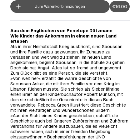
€16.00
Zum Warenkorb hinzufügen
Aus dem Englischen von Penelope Dützmann
Wie Kinder das Ankommen in einem neuen Land
erleben
Als in ihrer Heimatstadt Krieg ausbricht, sind Saoussan
und ihre Familie dazu gezwungen, ihr Zuhause zu
verlassen und weit weg zu ziehen. Im neuen Land
angekommen, beginnt Saoussan, in die Schule zu gehen.
Doch sie hat Angst. Alles ist so fremd und ungewohnt.
Zum Glück gibt es eine Person, die sie versteht.
»Von weit her« erzählt die wahre Geschichte von
Saoussan Askar
, die mit ihrer Familie vor dem
Krieg im
Libanon fliehen musste. Sie schrieb als Siebenjährige
einen Brief an den Kinderbuchautor Robert
Munsch
, mit
dem sie schließlich ihre Geschichte in dieses Buch
verwandelte. Rebecca Green illustriert diese Geschichte
mit ihren vielfältigen und wunderschönen Bildern.
»Aus der Sicht eines Kindes geschrieben, schafft die
Geschichte auch bei jüngeren Zuhörerinnen und Zuhörern
Verständnis für Andere aufzubauen, die es vielleicht
schwerer haben, sich in einer fremden Umgebung
einzugewöhnen.«
Buchempfehlungen der UNO