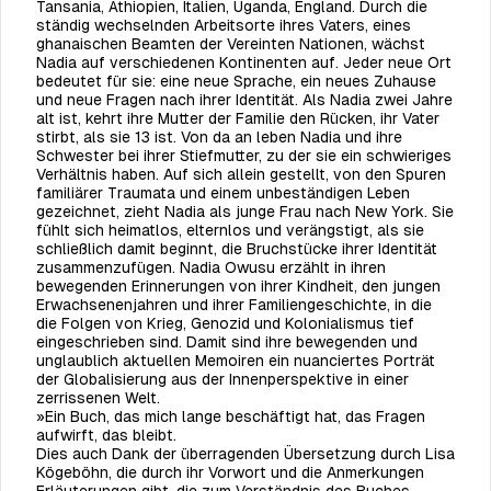
Tansania, Äthiopien, Italien, Uganda, England. Durch die
ständig wechselnden Arbeitsorte ihres Vaters, eines
ghanaischen Beamten der Vereinten Nationen, wächst
Nadia auf verschiedenen Kontinenten auf. Jeder neue Ort
bedeutet für sie: eine neue Sprache, ein neues Zuhause
und neue Fragen nach ihrer Identität. Als Nadia zwei Jahre
alt ist, kehrt ihre Mutter der Familie den Rücken, ihr Vater
stirbt, als sie 13 ist. Von da an leben Nadia und ihre
Schwester bei ihrer Stiefmutter, zu der sie ein schwieriges
Verhältnis haben. Auf sich allein gestellt, von den Spuren
familiärer Traumata und einem unbeständigen Leben
gezeichnet, zieht Nadia als junge Frau nach New York. Sie
fühlt sich heimatlos, elternlos und verängstigt, als sie
schließlich damit beginnt, die Bruchstücke ihrer Identität
zusammenzufügen. Nadia Owusu erzählt in ihren
bewegenden Erinnerungen von ihrer Kindheit, den jungen
Erwachsenenjahren und ihrer Familiengeschichte, in die
die Folgen von Krieg, Genozid und Kolonialismus tief
eingeschrieben sind. Damit sind ihre bewegenden und
unglaublich aktuellen Memoiren ein nuanciertes Porträt
der Globalisierung aus der Innenperspektive in einer
zerrissenen Welt.
»Ein Buch, das mich lange beschäftigt hat, das Fragen
aufwirft, das bleibt.
Dies auch Dank der überragenden Übersetzung durch Lisa
Kögeböhn, die durch ihr Vorwort und die Anmerkungen