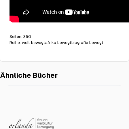
Seiten:
350
Reihe:
welt bewegt
afrika bewegt
biografie bewegt
Ähnliche Bücher
Stürmische Meere
€19.50