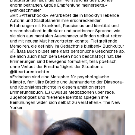
Erläuterungen gibt, die zum Verständnis des Buches
enorm beitragen. Große Empfehlung meinerseits.«
@ankeschmeier
»Mit »Aftershocks« verarbeitet die in Brooklyn lebende
Autorin und Stadtplanerin ihre erschreckenden
Erfahrungen mit Krankheit, Rassismus und Identität und
veranschaulicht in direkter und poetischer Sprache, wie
sie sich aus mentalen Ausnahmezuständen selbst retten
und mit neuem Mut hervortreten konnte. Tiefgreifende
Memoiren, die definitiv im Gedächtnis bleiben!« Buchkultur
»[...]Das Buch bildet eine ganz persönliche Geschichte ab,
die mich auch nach dem Lesen noch beschäftigt hat. Die
Erinnerungen sind bewegend formuliert, teils poetisch,
ohne Verlust der Ernsthaftigkeit der Situation.«
@litearturentochter
»Erdbeben sind eine Metapher für psychologische
Kämpfe, familiäre Brüche und Jahrhunderte der Diaspora-
und Kolonialgeschichte in diesem ambitionierten
Erinnerungsbuch. (…) Owusus Meditationen über race,
Zugehörigkeit und fließende Identität spiegeln ihre
Bemühungen wider, sich selbst zu verstehen.« The New
Yorker