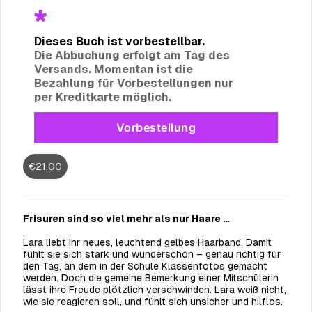
Dieses Buch ist vorbestellbar.
Die Abbuchung erfolgt am Tag des
Versands.
Momentan ist die
Bezahlung für Vorbestellungen nur
per Kreditkarte möglich.
Vorbestellung
Vorbestellung
€21.00
All payments will be processed through this store's checkout.
Pre-orders
powered by PreProduct.io
Frisuren sind so viel mehr als nur Haare …
Lara liebt ihr neues, leuchtend gelbes Haarband. Damit
fühlt sie sich stark und wunderschön – genau richtig für
den Tag, an dem in der Schule Klassenfotos gemacht
werden. Doch die gemeine Bemerkung einer Mitschülerin
lässt ihre Freude plötzlich verschwinden. Lara weiß nicht,
wie sie reagieren soll, und fühlt sich unsicher und hilflos.