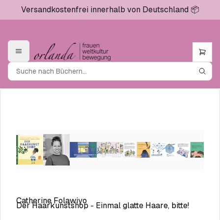
×
Versandkostenfrei innerhalb von Deutschland 📦
+
Der Haarkunstshop - ...
x
-
€
20.00
Catherine Folawiyo
Der Haarkunstshop - Einmal glatte Haare, bitte!