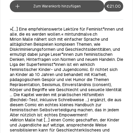
€21.00
Zum Warenkorb hinzufügen
»[...] Eine empfehlenswerte Lektüre für Feminist*innen und
alle, die es werden wollen.« mintundmalve.ch
Mirion Malle nähert sich mit einfacher Sprache und
alltäglichen Beispielen komplexen Themen, wie
Diskriminierungsformen und Geschlechtsidentitäten, und
ermutigt dabei junge Leser*innen zum feministischen
Denken, Hinterfragen von Normen und neuem Handeln. Die
Liga der Superfeminist*innen ist ein wirklich
feministischer Kinder- und Jugendcomic. Er richtet sich
an Kinder ab 10 Jahren und behandelt mit Klarheit,
pädagogischem Gespür und viel Humor die Themen
Repräsentation, Sexismus, Einverständnis (consent),
Körper und Begriffe wie Geschlecht und sexuelle Identität
... Die Kapitel werden mit praktischen Hilfsmitteln
(Bechdel-Test, inklusive Schreibweise ...) ergänzt, die aus
diesem Comic ein echtes kleines Handbuch zur
feministischen Selbstverteidigung machen, das in jedem
Alter nützlich ist: echtes Empowerment!
»Mirion Malle hat […] einen Comic geschaffen, der Kinder
und Jugendliche auf witzige, ansprechende Weise
sensibilisieren kann für Geschlechterklischees und