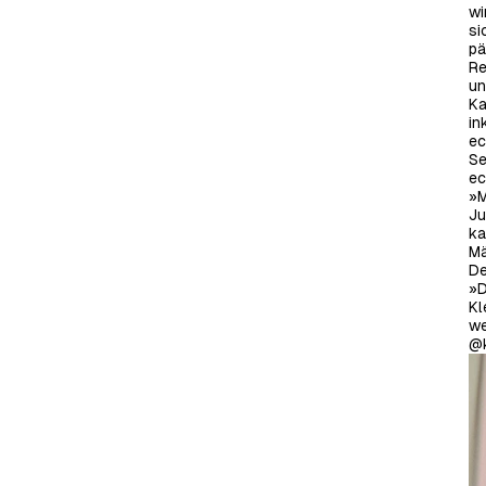
wi
si
pä
Re
un
Ka
in
ec
Se
ec
»M
Ju
ka
Mä
De
»D
Kl
we
@k