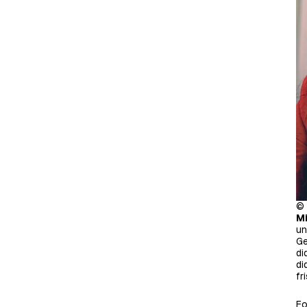
© 
Mi
un
Ge
di
di
fr
Fo