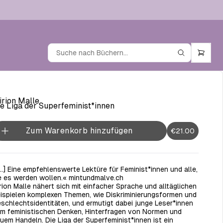
rion Malle
e Liga der Superfeminist*innen
Zum Warenkorb hinzufügen
€21.00
...] Eine empfehlenswerte Lektüre für Feminist*innen und alle,
e es werden wollen.« mintundmalve.ch
rion Malle nähert sich mit einfacher Sprache und alltäglichen
ispielen komplexen Themen, wie Diskriminierungsformen und
schlechtsidentitäten, und ermutigt dabei junge Leser*innen
m feministischen Denken, Hinterfragen von Normen und
uem Handeln. Die Liga der Superfeminist*innen ist ein