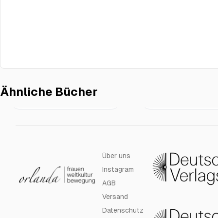
Ähnliche Bücher
€23.00
Junge sein …
Ich, die Alte
Über uns
Instagram
AGB
Versand
Datenschutz