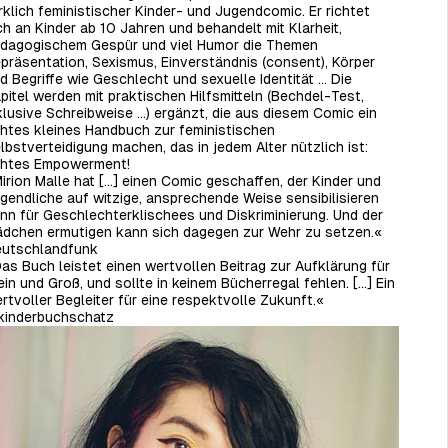
rklich feministischer Kinder- und Jugendcomic. Er richtet
ch an Kinder ab 10 Jahren und behandelt mit Klarheit,
dagogischem Gespür und viel Humor die Themen
präsentation, Sexismus, Einverständnis (consent), Körper
d Begriffe wie Geschlecht und sexuelle Identität ... Die
pitel werden mit praktischen Hilfsmitteln (Bechdel-Test,
klusive Schreibweise ...) ergänzt, die aus diesem Comic ein
htes kleines Handbuch zur feministischen
lbstverteidigung machen, das in jedem Alter nützlich ist:
htes Empowerment!
irion Malle hat […] einen Comic geschaffen, der Kinder und
gendliche auf witzige, ansprechende Weise sensibilisieren
nn für Geschlechterklischees und Diskriminierung. Und der
dchen ermutigen kann sich dagegen zur Wehr zu setzen.«
utschlandfunk
as Buch leistet einen wertvollen Beitrag zur Aufklärung für
ein und Groß, und sollte in keinem Bücherregal fehlen. […] Ein
rtvoller Begleiter für eine respektvolle Zukunft.«
inderbuchschatz