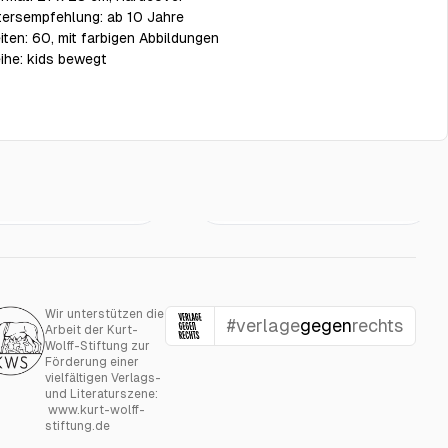
tersempfehlung:
ab 10 Jahre
iten:
60, mit farbigen Abbildungen
ihe:
kids bewegt
g werden
Salma kommt ins
€22.00
€19.00
eben
Team
Wir unterstützen die
#verlage
gegen
rechts
Arbeit der Kurt-
Wolff-Stiftung zur
Förderung einer
vielfältigen Verlags-
und Literaturszene:
www.kurt-wolff-
stiftung.de