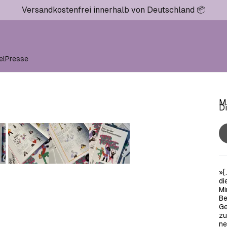
Versandkostenfrei innerhalb von Deutschland 📦
el
Presse
Mi
Di
»[
di
Mi
Be
Ge
zu
ne