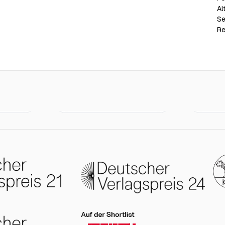
Al
Se
Re
Du musst das alles
Am Monta
€22.00
€18.00
NICHT...
sie uns li