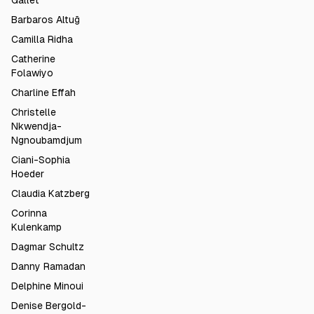
Gallet
Barbaros Altuğ
Camilla Ridha
Catherine
Folawiyo
Charline Effah
Christelle
Nkwendja-
Ngnoubamdjum
Ciani-Sophia
Hoeder
Claudia Katzberg
Corinna
Kulenkamp
Dagmar Schultz
Danny Ramadan
Delphine Minoui
Denise Bergold-