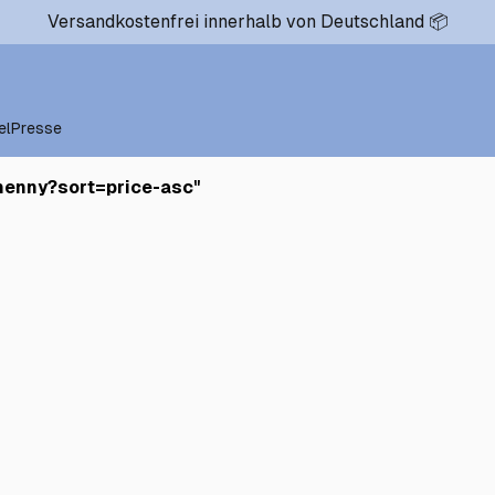
Versandkostenfrei innerhalb von Deutschland 📦
el
Presse
henny?sort=price-asc
"