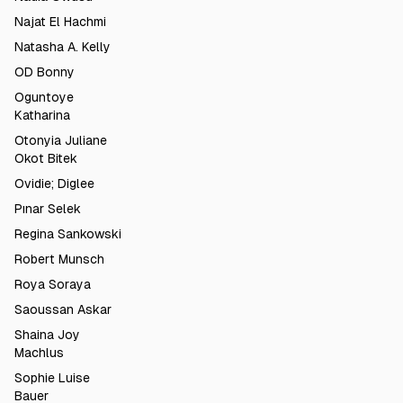
Najat El Hachmi
Natasha A. Kelly
OD Bonny
Oguntoye
Katharina
Otonyia Juliane
Okot Bitek
Ovidie; Diglee
Pınar Selek
Regina Sankowski
Robert Munsch
Roya Soraya
Saoussan Askar
Shaina Joy
Machlus
Sophie Luise
Bauer