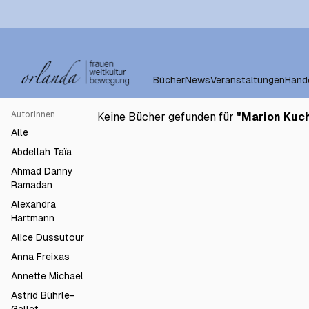
Bücher
News
Veranstaltungen
Hand
Autorinnen
Keine Bücher gefunden für
"
Marion Kuc
Alle
Abdellah Taïa
Ahmad Danny
Ramadan
Alexandra
Hartmann
Alice Dussutour
Anna Freixas
Annette Michael
Astrid Bührle-