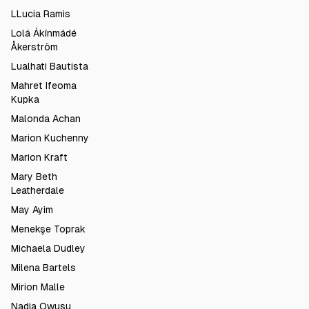
LLucia Ramis
Lolá Ákínmádé
Åkerström
Lualhati Bautista
Mahret Ifeoma
Kupka
Malonda Achan
Marion Kuchenny
Marion Kraft
Mary Beth
Leatherdale
May Ayim
Menekşe Toprak
Michaela Dudley
Milena Bartels
Mirion Malle
Nadia Owusu