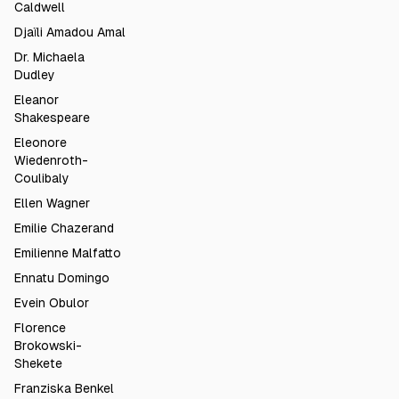
Caldwell
Djaïli Amadou Amal
Dr. Michaela
Dudley
Eleanor
Shakespeare
Eleonore
Wiedenroth-
Coulibaly
Ellen Wagner
Emilie Chazerand
Emilienne Malfatto
Ennatu Domingo
Evein Obulor
Florence
Brokowski-
Shekete
Franziska Benkel