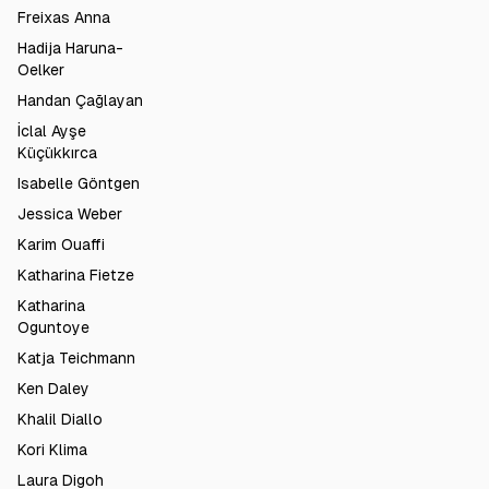
Freixas Anna
Hadija Haruna-
Oelker
Handan Çağlayan
İclal Ayşe
Küçükkırca
Isabelle Göntgen
Jessica Weber
Karim Ouaffi
Katharina Fietze
Katharina
Oguntoye
Katja Teichmann
Ken Daley
Khalil Diallo
Kori Klima
Laura Digoh