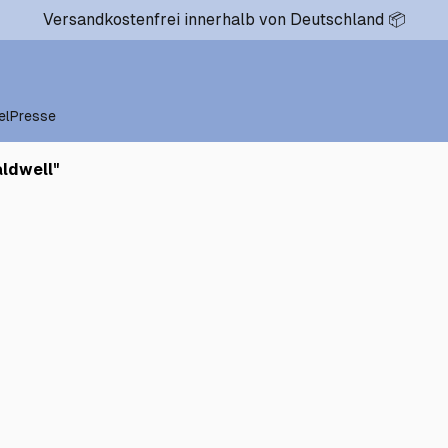
Versandkostenfrei innerhalb von Deutschland 📦
el
Presse
aldwell
"
0