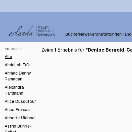
Bücher
News
Veranstaltungen
Hand
Autorinnen
Zeige 1 Ergebnis für
"
Denise Bergold-C
Spiegelblicke. Perspektiven
€19.5
Alle
Schwarzer Bewegung in
Deutschland.
Abdellah Taïa
Ahmad Danny
Ramadan
Alexandra
Hartmann
Alice Dussutour
Anna Freixas
Annette Michael
Astrid Bührle-