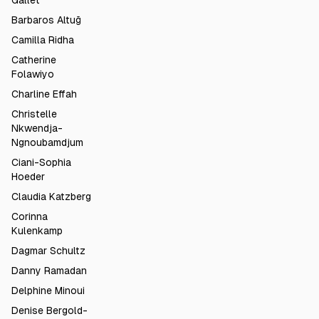
Gallet
Barbaros Altuğ
Camilla Ridha
Catherine
Folawiyo
Charline Effah
Christelle
Nkwendja-
Ngnoubamdjum
Ciani-Sophia
Hoeder
Claudia Katzberg
Corinna
Kulenkamp
Dagmar Schultz
Danny Ramadan
Delphine Minoui
Denise Bergold-