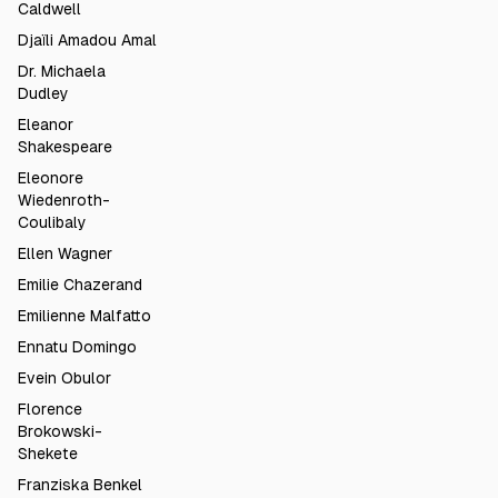
Caldwell
Djaïli Amadou Amal
Dr. Michaela
Dudley
Eleanor
Shakespeare
Eleonore
Wiedenroth-
Coulibaly
Ellen Wagner
Emilie Chazerand
Emilienne Malfatto
Ennatu Domingo
Evein Obulor
Florence
Brokowski-
Shekete
Franziska Benkel