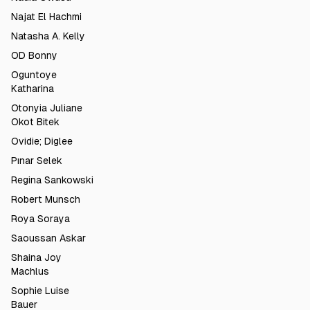
Najat El Hachmi
Natasha A. Kelly
OD Bonny
Oguntoye
Katharina
Otonyia Juliane
Okot Bitek
Ovidie; Diglee
Pınar Selek
Regina Sankowski
Robert Munsch
Roya Soraya
Saoussan Askar
Shaina Joy
Machlus
Sophie Luise
Bauer