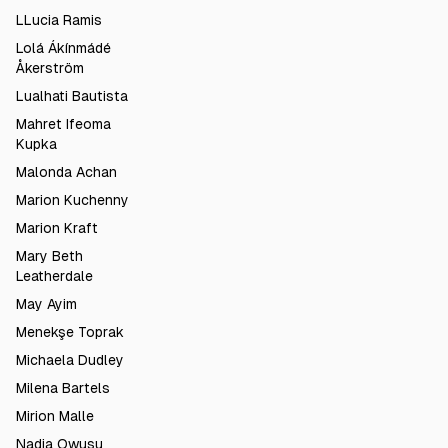
LLucia Ramis
Lolá Ákínmádé
Åkerström
Lualhati Bautista
Mahret Ifeoma
Kupka
Malonda Achan
Marion Kuchenny
Marion Kraft
Mary Beth
Leatherdale
May Ayim
Menekşe Toprak
Michaela Dudley
Milena Bartels
Mirion Malle
Nadia Owusu