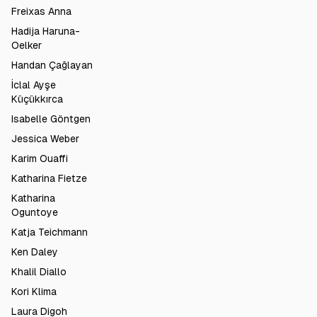
Freixas Anna
Hadija Haruna-
Oelker
Handan Çağlayan
İclal Ayşe
Küçükkırca
Isabelle Göntgen
Jessica Weber
Karim Ouaffi
Katharina Fietze
Katharina
Oguntoye
Katja Teichmann
Ken Daley
Khalil Diallo
Kori Klima
Laura Digoh