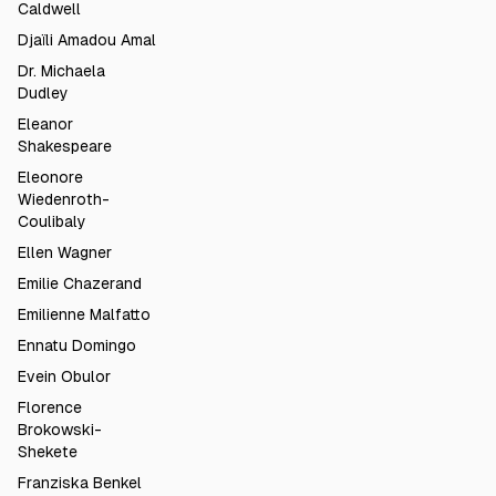
Caldwell
Djaïli Amadou Amal
Dr. Michaela
Dudley
Eleanor
Shakespeare
Eleonore
Wiedenroth-
Coulibaly
Ellen Wagner
Emilie Chazerand
Emilienne Malfatto
Ennatu Domingo
Evein Obulor
Florence
Brokowski-
Shekete
Franziska Benkel