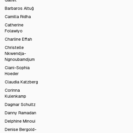
Gallet
Barbaros Altuğ
Camilla Ridha
Catherine
Folawiyo
Charline Effah
Christelle
Nkwendja-
Ngnoubamdjum
Ciani-Sophia
Hoeder
Claudia Katzberg
Corinna
Kulenkamp
Dagmar Schultz
Danny Ramadan
Delphine Minoui
Denise Bergold-