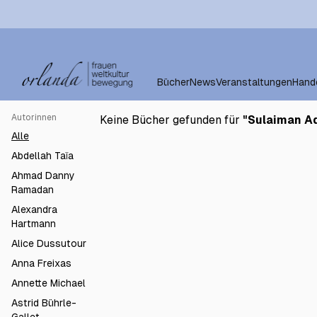
Bücher
News
Veranstaltungen
Hand
Autorinnen
Keine Bücher gefunden für
"
Sulaiman A
Alle
Abdellah Taïa
Ahmad Danny
Ramadan
Alexandra
Hartmann
Alice Dussutour
Anna Freixas
Annette Michael
Astrid Bührle-