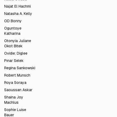
Najat El Hachmi
Natasha A. Kelly
OD Bonny
Oguntoye
Katharina
Otonyia Juliane
Okot Bitek
Ovidie; Diglee
Pınar Selek
Regina Sankowski
Robert Munsch
Roya Soraya
Saoussan Askar
Shaina Joy
Machlus
Sophie Luise
Bauer