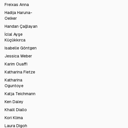
Freixas Anna
Hadija Haruna-
Oelker
Handan Çağlayan
İclal Ayşe
Küçükkırca
Isabelle Göntgen
Jessica Weber
Karim Ouaffi
Katharina Fietze
Katharina
Oguntoye
Katja Teichmann
Ken Daley
Khalil Diallo
Kori Klima
Laura Digoh