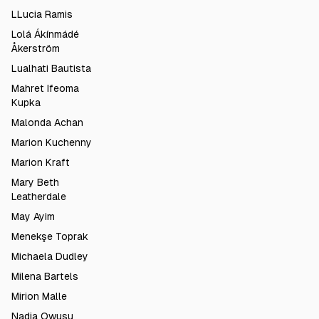
LLucia Ramis
Lolá Ákínmádé
Åkerström
Lualhati Bautista
Mahret Ifeoma
Kupka
Malonda Achan
Marion Kuchenny
Marion Kraft
Mary Beth
Leatherdale
May Ayim
Menekşe Toprak
Michaela Dudley
Milena Bartels
Mirion Malle
Nadia Owusu