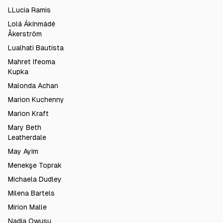
LLucia Ramis
Lolá Ákínmádé
Åkerström
Lualhati Bautista
Mahret Ifeoma
Kupka
Malonda Achan
Marion Kuchenny
Marion Kraft
Mary Beth
Leatherdale
May Ayim
Menekşe Toprak
Michaela Dudley
Milena Bartels
Mirion Malle
Nadia Owusu