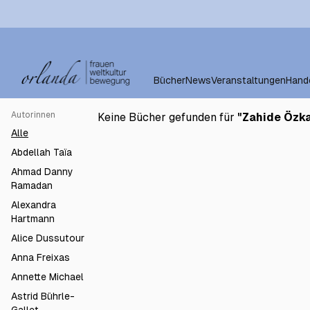
Bücher
News
Veranstaltungen
Hand
Autorinnen
Keine Bücher gefunden für
"
Zahide Özk
Alle
Abdellah Taïa
Ahmad Danny
Ramadan
Alexandra
Hartmann
Alice Dussutour
Anna Freixas
Annette Michael
Astrid Bührle-