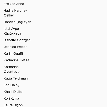
Freixas Anna
Hadija Haruna-
Oelker
Handan Çağlayan
İclal Ayşe
Küçükkırca
Isabelle Göntgen
Jessica Weber
Karim Ouaffi
Katharina Fietze
Katharina
Oguntoye
Katja Teichmann
Ken Daley
Khalil Diallo
Kori Klima
Laura Digoh