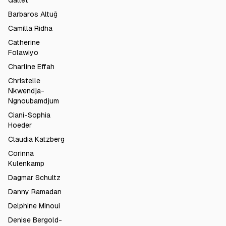
Gallet
Barbaros Altuğ
Camilla Ridha
Catherine
Folawiyo
Charline Effah
Christelle
Nkwendja-
Ngnoubamdjum
Ciani-Sophia
Hoeder
Claudia Katzberg
Corinna
Kulenkamp
Dagmar Schultz
Danny Ramadan
Delphine Minoui
Denise Bergold-