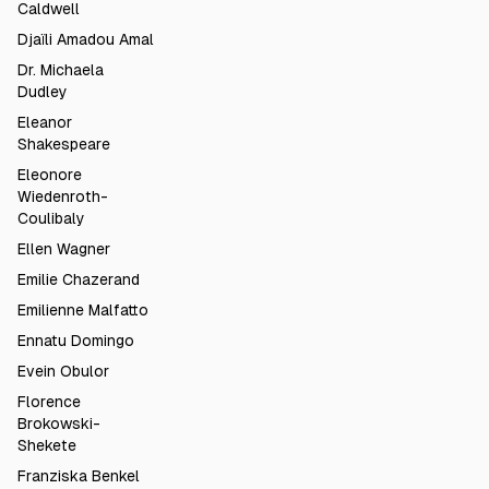
Caldwell
Djaïli Amadou Amal
Dr. Michaela
Dudley
Eleanor
Shakespeare
Eleonore
Wiedenroth-
Coulibaly
Ellen Wagner
Emilie Chazerand
Emilienne Malfatto
Ennatu Domingo
Evein Obulor
Florence
Brokowski-
Shekete
Franziska Benkel