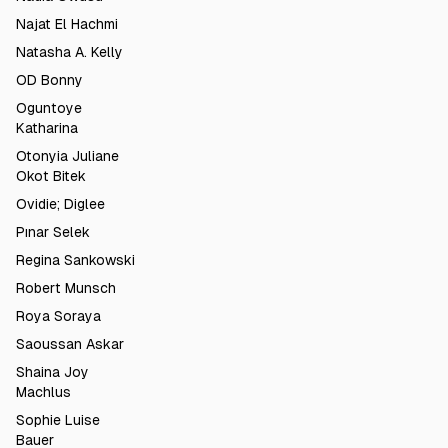
Najat El Hachmi
Natasha A. Kelly
OD Bonny
Oguntoye
Katharina
Otonyia Juliane
Okot Bitek
Ovidie; Diglee
Pınar Selek
Regina Sankowski
Robert Munsch
Roya Soraya
Saoussan Askar
Shaina Joy
Machlus
Sophie Luise
Bauer