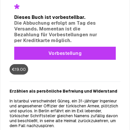
Dieses Buch ist vorbestellbar.
Die Abbuchung erfolgt am Tag des
Versands.
Momentan ist die
Bezahlung für Vorbestellungen nur
per Kreditkarte möglich.
Vorbestellung
Vorbestellung
€19.00
All payments will be processed through this store's checkout.
Pre-orders
powered by PreProduct.io
Erzählen als persönliche Befreiung und Widerstand
In Istanbul verschwindet Güneş, ein 31-jähriger Ingenieur
und angesehener Offizier der türkischen Armee, plötzlich
und spurlos. In Berlin erfährt ein im Exil lebender,
türkischer Schriftsteller gleichen Namens zufällig davon
und beschließt, in seine alte Heimat zurückzukehren, um
dem Fall nachzuspüren.