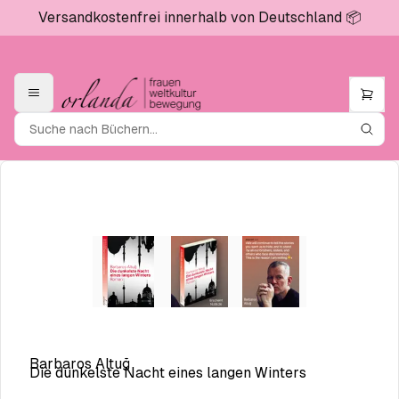
×
Versandkostenfrei innerhalb von Deutschland 📦
+
Die dunkelste Nacht ...
x
-
€
20.00
Barbaros Altuğ
Die dunkelste Nacht eines langen Winters