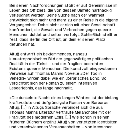
Bei seinen Nachforschungen stößt er auf Geheimnisse im
Leben des Offiziers, die von dessen Umfeld hartnäckig
verleugnet werden. Seine Suche nach der Wahrheit
entwickelt sich mehr und mehr zu einer Reise in die eigene
Vergangenheit. Dabei sieht er sich mit einer Gesellschaft
konfrontiert, die Gewalt und Verbrechen gegen queere
Menschen duldet und selten verfolgt. Schließlich stellt er
fest, dass Berlin der Ort ist, an dem er seinen Platz
gefunden hat.
Altuğ entwirft ein beklemmendes, nahezu
klaustrophobisches Bild der gegenwärtigen politischen
Realität in der Türkei – und der fragilen, bedrohten
Existenz queerer Menschen. Die kunstvoll eingewobenen
Verweise auf Thomas Manns Novelle »Der Tod in
Venedig« wirken dabei wie ein literarisches Echo. So
verdichtet sich der Roman zu einem intensiven
Leseerlebnis, das lange nachhallt.
»Die dunkelste Nacht eines langen Winters
ist der bislang
kraftvollste und tiefgründigste Roman von Barbaros
Altuğ. […] In Altuğs Sprache verbindet sich die aus
Thomas Manns Literatur vertraute Melancholie mit der
Fragilität des modernen Exils. […] Wie schon in seinen
früheren Büchern erzählt Altuğ von verletzten Identitäten
und verschwiegenen Vergangenheiten – von Menschen,