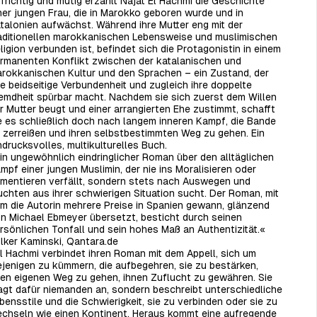
frichtig und mutig erzählt Najat El Hachmi die Geschichte
ner jungen Frau, die in Marokko geboren wurde und in
talonien aufwächst. Während ihre Mutter eng mit der
aditionellen marokkanischen Lebensweise und muslimischen
ligion verbunden ist, befindet sich die Protagonistin in einem
rmanenten Konflikt zwischen der katalanischen und
rokkanischen Kultur und den Sprachen – ein Zustand, der
re beidseitige Verbundenheit und zugleich ihre doppelte
emdheit spürbar macht. Nachdem sie sich zuerst dem Willen
r Mutter beugt und einer arrangierten Ehe zustimmt, schafft
e es schließlich doch nach langem inneren Kampf, die Bande
 zerreißen und ihren selbstbestimmten Weg zu gehen. Ein
ndrucksvolles, multikulturelles Buch.
in ungewöhnlich eindringlicher Roman über den alltäglichen
mpf einer jungen Muslimin, der nie ins Moralisieren oder
mentieren verfällt, sondern stets nach Auswegen und
uchten aus ihrer schwierigen Situation sucht. Der Roman, mit
m die Autorin mehrere Preise in Spanien gewann, glänzend
n Michael Ebmeyer übersetzt, besticht durch seinen
rsönlichen Tonfall und sein hohes Maß an Authentizität.«
lker Kaminski, Qantara.de
l Hachmi verbindet ihren Roman mit dem Appell, sich um
ejenigen zu kümmern, die aufbegehren, sie zu bestärken,
ren eigenen Weg zu gehen, ihnen Zuflucht zu gewähren. Sie
agt dafür niemanden an, sondern beschreibt unterschiedliche
bensstile und die Schwierigkeit, sie zu verbinden oder sie zu
chseln wie einen Kontinent. Heraus kommt eine aufregende