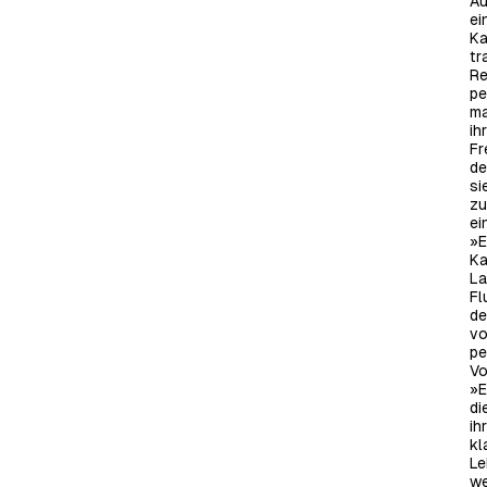
Au
ei
Ka
tr
Re
pe
ma
ih
Fr
de
si
zu
ei
»E
Ka
La
Fl
de
vo
pe
Vo
»E
di
ih
kl
Le
we