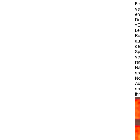
Em
ve
er
De
»E
Le
Bu
au
de
Sp
ve
re
Na
sp
No
Au
sc
ih