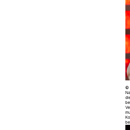
© 
Na
di
be
Ve
mu
Ko
be