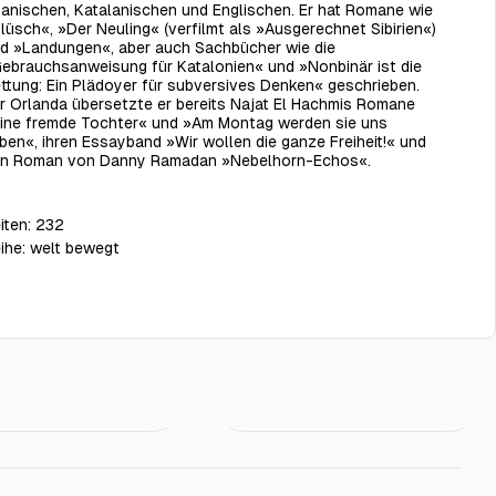
anischen, Katalanischen und Englischen. Er hat Romane wie
lüsch«, »Der Neuling« (verfilmt als »Ausgerechnet Sibirien«)
d »Landungen«, aber auch Sachbücher wie die
ebrauchsanweisung für Katalonien« und »Nonbinär ist die
ttung: Ein Plädoyer für subversives Denken« geschrieben.
r Orlanda übersetzte er bereits Najat El Hachmis Romane
ine fremde Tochter« und »Am Montag werden sie uns
eben«, ihren Essayband »Wir wollen die ganze Freiheit!« und
n Roman von Danny Ramadan »Nebelhorn-Echos«.
iten:
232
ihe:
welt bewegt
€22.00
€24.00
en
Aftershocks