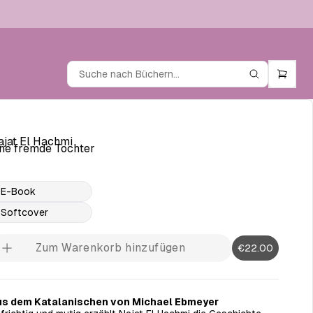
jat El Hachmi
ne fremde Tochter
E-Book
Softcover
Zum Warenkorb hinzufügen
€22.00
s dem Katalanischen von Michael Ebmeyer