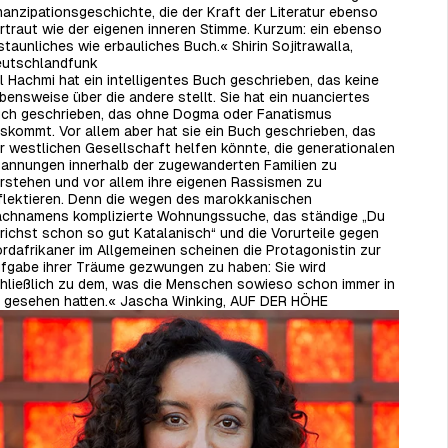
anzipationsgeschichte, die der Kraft der Literatur ebenso
rtraut wie der eigenen inneren Stimme. Kurzum: ein ebenso
staunliches wie erbauliches Buch.«
Shirin Sojitrawalla,
utschlandfunk
l Hachmi hat ein intelligentes Buch geschrieben, das keine
bensweise über die andere stellt. Sie hat ein nuanciertes
ch geschrieben, das ohne Dogma oder Fanatismus
skommt. Vor allem aber hat sie ein Buch geschrieben, das
r westlichen Gesellschaft helfen könnte, die generationalen
annungen innerhalb der zugewanderten Familien zu
rstehen und vor allem ihre eigenen Rassismen zu
flektieren. Denn die wegen des marokkanischen
chnamens komplizierte Wohnungssuche, das ständige „Du
richst schon so gut Katalanisch“ und die Vorurteile gegen
rdafrikaner im Allgemeinen scheinen die Protagonistin zur
fgabe ihrer Träume gezwungen zu haben: Sie wird
hließlich zu dem, was die Menschen sowieso schon immer in
r gesehen hatten.« Jascha Winking, AUF DER HÖHE