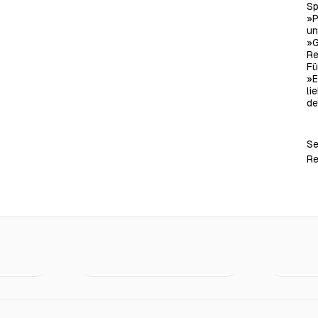
Sp
»P
un
»G
Re
Fü
»E
li
de
Se
Re
€17.00
€20.00
Nurs Geheimnisse
Verortung