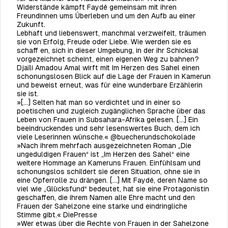
Widerstände kämpft Faydé gemeinsam mit ihren
Freundinnen ums Überleben und um den Aufb au einer
Zukunft.
Lebhaft und liebenswert, manchmal verzweifelt, träumen
sie von Erfolg, Freude oder Liebe. Wie werden sie es
schaff en, sich in dieser Umgebung, in der ihr Schicksal
vorgezeichnet scheint, einen eigenen Weg zu bahnen?
Djaïli Amadou Amal wirft mit Im Herzen des Sahel einen
schonungslosen Blick auf die Lage der Frauen in Kamerun
und beweist erneut, was für eine wunderbare Erzählerin
sie ist.
»[...] Selten hat man so verdichtet und in einer so
poetischen und zugleich zugänglichen Sprache über das
Leben von Frauen in Subsahara-Afrika gelesen. [...] Ein
beeindruckendes und sehr lesenswertes Buch, dem ich
viele Leserinnen wünsche.« @buecherundschokolade
»Nach ihrem mehrfach ausgezeichneten Roman „Die
ungeduldigen Frauen“ ist „Im Herzen des Sahel“ eine
weitere Hommage an Kameruns Frauen. Einfühlsam und
schonungslos schildert sie deren Situation, ohne sie in
eine Opferrolle zu drängen. […] Mit Faydé, deren Name so
viel wie „Glücksfund“ bedeutet, hat sie eine Protagonistin
geschaffen, die ihrem Namen alle Ehre macht und den
Frauen der Sahelzone eine starke und eindringliche
Stimme gibt.« DiePresse
»Wer etwas über die Rechte von Frauen in der Sahelzone