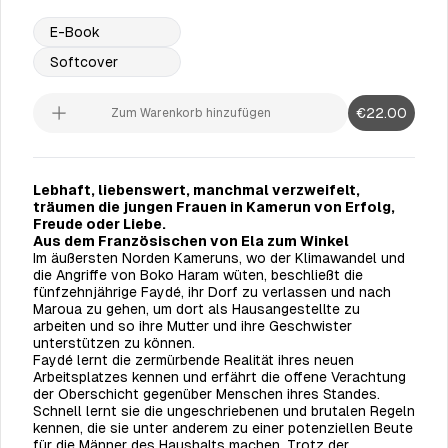
E-Book
Softcover
€22.00
Zum Warenkorb hinzufügen
Lebhaft, liebenswert, manchmal verzweifelt,
träumen die jungen Frauen in Kamerun von Erfolg,
Freude oder Liebe.
Aus dem Französischen von Ela zum Winkel
Im äußersten Norden Kameruns, wo der Klimawandel und
die Angriffe von Boko Haram wüten, beschließt die
fünfzehnjährige Faydé, ihr Dorf zu verlassen und nach
Maroua zu gehen, um dort als Hausangestellte zu
arbeiten und so ihre Mutter und ihre Geschwister
unterstützen zu können.
Faydé lernt die zermürbende Realität ihres neuen
Arbeitsplatzes kennen und erfährt die offene Verachtung
der Oberschicht gegenüber Menschen ihres Standes.
Schnell lernt sie die ungeschriebenen und brutalen Regeln
kennen, die sie unter anderem zu einer potenziellen Beute
für die Männer des Haushalts machen. Trotz der