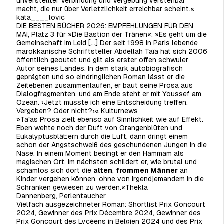
unverstellter Verbindung und Vergebung verstehbar
macht, die nur über Verletzlichkeit erreichbar scheint.«
kata____lovic
DIE BESTEN BÜCHER 2026: EMPFEHLUNGEN FÜR DEN
MAI, Platz 3 für »Die Bastion der Tränen«: »Es geht um die
Gemeinschaft im Leid […] Der seit 1998 in Paris lebende
marokkanische Schriftsteller Abdellah Taïa hat sich 2006
öffentlich geoutet und gilt als erster offen schwuler
Autor seines Landes. In dem stark autobiografisch
geprägten und so eindringlichen Roman lässt er die
Zeitebenen zusammenlaufen, er baut seine Prosa aus
Dialogfragmenten, und am Ende steht er mit Youssef am
Ozean. ›Jetzt musste ich eine Entscheidung treffen.
Vergeben? Oder nicht?‹«
Kulturnews
»Taïas Prosa zielt ebenso auf Sinnlichkeit wie auf Effekt.
Eben wehte noch der Duft von Orangenblüten und
Eukalyptusblättern durch die Luft, dann dringt einem
schon der Angstschweiß des geschundenen Jungen in die
Nase. In einem Moment besingt er den Hammam als
magischen Ort, im nächsten schildert er, wie brutal und
schamlos sich dort die
alten
,
frommen Männer
an
Kinder vergehen können, ohne von irgendjemandem in die
Schranken gewiesen zu werden.«Thekla
Dannenberg,
Perlentaucher
Vielfach ausgezeichneter Roman: Shortlist Prix Goncourt
2024, Gewinner des Prix Décembre 2024, Gewinner des
Prix Goncourt des Lycéens in Belgien 2024 und des Prix