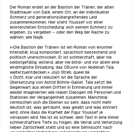
Der Roman endet an der Bastion der Tränen, der alten
Stadtmauer von Salé, einem Ort, an der individueller
Schmerz und generationsübergreifendes Leid
zusammenkommen. Hier steht Youssef vor einer
existenziellen Entscheidung: sich seinem Schmerz zu
ergeben, zu vergeben – oder den Weg der Rache zu
wählen, wie Najib.
»›Die Bastion der Tränen‹ ist ein Roman von enormer
Intensität, klug komponiert,
sprachlich bestechend und
politisch unerschrocken. Er ist schmerzhaft, aber nie
selbstgefällig; wütend, aber nie blind- und vor allem eine
eindringliche Einladung,
das OEuvre von Abdellah Taïa
weiterzuentdecken.« Jojo Streb,
queer.de
»
Dicht, klar und reduziert ist die Sprache der
Übersetzung von Astrid Bührle-Gallet. Taïa setzt die
Gegenwart aus einem Driften in Erinnerung und immer
wieder imaginierten wie realen Dialogen mit Personen und
Stationen der Vergangenheit zusammen. Manchmal
vermischen sich die Ebenen so sehr, dass nicht mehr
deutlich ist, was geträumt, was gelebt und was erinnert
wird, ohne dass die Klarheit der Figur Youssef je
verlassen wird. Nie ist es schwer, dem Text in eine immer
schmerzhaftere Tiefe zu folgen, die Verrat und Verletzung
neben Zärtlichkeit stellt und so eine Sehnsucht nach