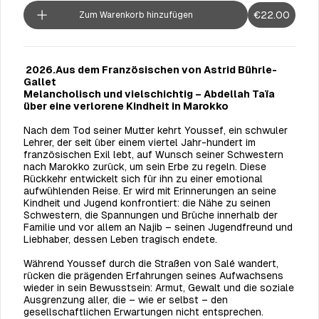
€22.00
Zum Warenkorb hinzufügen
2026.Aus dem Französischen von Astrid Bührle-
Gallet
Melancholisch und vielschichtig – Abdellah Taïa
über eine verlorene Kindheit in Marokko
Nach dem Tod seiner Mutter kehrt Youssef, ein schwuler
Lehrer, der seit über einem viertel Jahr-hundert im
französischen Exil lebt, auf Wunsch seiner Schwestern
nach Marokko zurück, um sein Erbe zu regeln. Diese
Rückkehr entwickelt sich für ihn zu einer emotional
aufwühlenden Reise. Er wird mit Erinnerungen an seine
Kindheit und Jugend konfrontiert: die Nähe zu seinen
Schwestern, die Spannungen und Brüche innerhalb der
Familie und vor allem an Najib – seinen Jugendfreund und
Liebhaber, dessen Leben tragisch endete.
Während Youssef durch die Straßen von Salé wandert,
rücken die prägenden Erfahrungen seines Aufwachsens
wieder in sein Bewusstsein: Armut, Gewalt und die soziale
Ausgrenzung aller, die – wie er selbst – den
gesellschaftlichen Erwartungen nicht entsprechen.