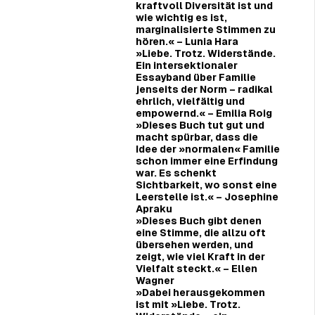
kraftvoll Diversität ist und
wie wichtig es ist,
marginalisierte Stimmen zu
hören.«
–
Lunia Hara
»
Liebe. Trotz. Widerstände.
Ein intersektionaler
Essayband über Familie
jenseits der Norm – radikal
ehrlich, vielfältig und
empowernd.« – Emilia Roig
»
Dieses Buch tut gut und
macht spürbar, dass die
Idee der »normalen« Familie
schon immer eine Erfindung
war. Es schenkt
Sichtbarkeit, wo sonst eine
Leerstelle ist.« – Josephine
Apraku
»Dieses Buch gibt denen
eine Stimme, die allzu oft
übersehen werden, und
zeigt, wie viel Kraft in der
Vielfalt steckt.« – Ellen
Wagner
»Dabei herausgekommen
ist mit »Liebe. Trotz.