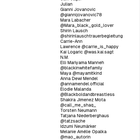
Julian
Gianni Jovanovic
@giannijovanovic78
Mara Labacher
@Mara_black_gold_lover
Shirin Lausch
@shirinlauschtrauerbegleitung
Carrie-Ann
Lawrence
@carrie_is_happy
Kai Logaric
@was.kai.sagt
N.M.
Elli Mariyama Manneh
@blackinwhitefamily
Maya
@mayamitkind
Anna Dewi Mendel
@annamendel.official
Élodie Malanda
@Blackboldandbreastless
Shakira Jimenez Mota
@call_me_shaq_
Torsten Neumann
Tatjana Niederberghaus
@tatzsache
Idzumi Neumärker
Melanie Amélie Opalka
@mao_autorin