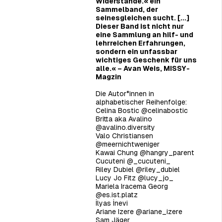
Widerstände.« ein
Sammelband, der
seinesgleichen sucht. [...]
Dieser Band ist nicht nur
eine Sammlung an hilf- und
lehrreichen Erfahrungen,
sondern ein unfassbar
wichtiges Geschenk für uns
alle.« –
Avan Weis, MISSY-
Magzin
Die Autor*innen in
alphabetischer Reihenfolge:
Celina Bostic
@celinabostic
Britta aka Avalino
@avalino.diversity
Valo Christiansen
@meernichtweniger
Kawai Chung
@hangry_parent
Cucuteni
@_cucuteni_
Riley Dubiel
@riley_dubiel
Lucy Jo Fitz
@lucy_jo_
Mariela Iracema Georg
@es.ist.platz
İlyas İnevi
Ariane Izere
@ariane_izere
Sam Jäger