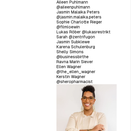
Aileen Puhlmann
@aileenpuhlmann
Jasmin Malaika Peters
@jasmin.malaika.peters
Sophie Charlotte Rieger
@filmloewin
Lukas Röber
@lukasrestrikt
Sarah
@zentrifugon
Jasmin Subklewe
Karena Schulenburg
Shelly Simons
@businessbirthe
Ravna Marin Siever
Ellen Wagner
@the_ellen_wagner
Kerstin Wagner
@sheropharmacist