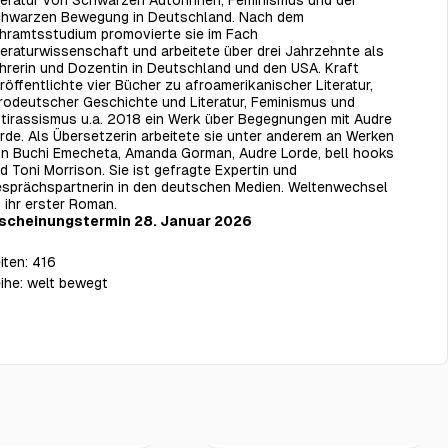
teratur von Schwarzen Autorinnen, Feminismus und der
hwarzen Bewegung in Deutschland. Nach dem
hramtsstudium promovierte sie im Fach
teraturwissenschaft und arbeitete über drei Jahrzehnte als
hrerin und Dozentin in Deutschland und den USA. Kraft
röffentlichte vier Bücher zu afroamerikanischer Literatur,
rodeutscher Geschichte und Literatur, Feminismus und
tirassismus u.a. 2018 ein Werk über Begegnungen mit Audre
rde. Als Übersetzerin arbeitete sie unter anderem an Werken
n Buchi Emecheta, Amanda Gorman, Audre Lorde, bell hooks
d Toni Morrison. Sie ist gefragte Expertin und
sprächspartnerin in den deutschen Medien. Weltenwechsel
t ihr erster Roman.
scheinungstermin 28. Januar 2026
iten:
416
ihe:
welt bewegt
€19.00
€19.50
d hide!
Stürmische Meere