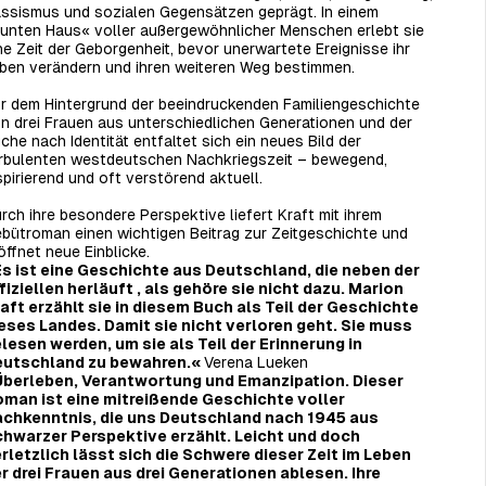
ssismus und sozialen Gegensätzen geprägt. In einem
unten Haus« voller außergewöhnlicher Menschen erlebt sie
ne Zeit der Geborgenheit, bevor unerwartete Ereignisse ihr
ben verändern und ihren weiteren Weg bestimmen.
r dem Hintergrund der beeindruckenden Familiengeschichte
n drei Frauen aus unterschiedlichen Generationen und der
che nach Identität entfaltet sich ein neues Bild der
rbulenten westdeutschen Nachkriegszeit – bewegend,
spirierend und oft verstörend aktuell.
rch ihre besondere Perspektive liefert Kraft mit ihrem
bütroman einen wichtigen Beitrag zur Zeitgeschichte und
öffnet neue Einblicke.
s ist eine Geschichte aus Deutschland, die neben der
fiziellen herläuft , als gehöre sie nicht dazu. Marion
aft erzählt sie in diesem Buch als Teil der Geschichte
eses Landes. Damit sie nicht verloren geht. Sie muss
lesen werden, um sie als Teil der Erinnerung in
utschland zu bewahren.«
Verena Lueken
berleben, Verantwortung und Emanzipation. Dieser
man ist eine mitreißende Geschichte voller
chkenntnis, die uns Deutschland nach 1945 aus
hwarzer Perspektive erzählt. Leicht und doch
rletzlich lässt sich die Schwere dieser Zeit im Leben
r drei Frauen aus drei Generationen ablesen. Ihre