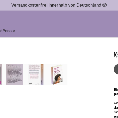
Versandkostenfrei innerhalb von Deutschland 📦
el
Presse
Ma
W
Ei
pa
»W
da
Sc
en