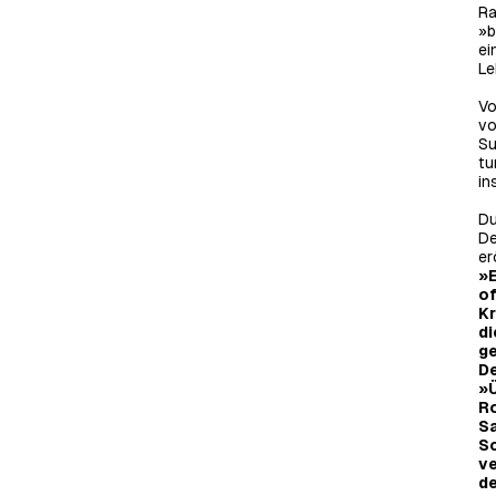
Ra
»b
ei
Le
Vo
vo
Su
tu
in
Du
De
er
»E
of
Kr
di
ge
De
»Ü
Ro
Sa
Sc
ve
de