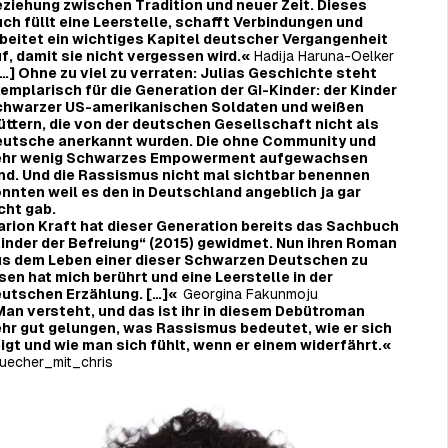
ziehung zwischen Tradition und neuer Zeit. Dieses
ch füllt eine Leerstelle, schafft Verbindungen und
beitet ein wichtiges Kapitel deutscher Vergangenheit
f, damit sie nicht vergessen wird.«
Hadija Haruna-Oelker
…] Ohne zu viel zu verraten: Julias Geschichte steht
emplarisch für die Generation der GI-Kinder: der Kinder
hwarzer US-amerikanischen Soldaten und weißen
ttern, die von der deutschen Gesellschaft nicht als
utsche anerkannt wurden. Die ohne Community und
ehr wenig Schwarzes Empowerment aufgewachsen
nd. Und die Rassismus nicht mal sichtbar benennen
nnten weil es den in Deutschland angeblich ja gar
cht gab.
rion Kraft hat dieser Generation bereits das Sachbuch
inder der Befreiung“ (2015) gewidmet. Nun ihren Roman
s dem Leben einer dieser Schwarzen Deutschen zu
sen hat mich berührt und eine Leerstelle in der
utschen Erzählung. […]«
Georgina Fakunmoju
an versteht, und das ist ihr in diesem Debütroman
hr gut gelungen, was Rassismus bedeutet, wie er sich
igt und wie man sich fühlt, wenn er einem widerfährt.«
uecher_mit_chris