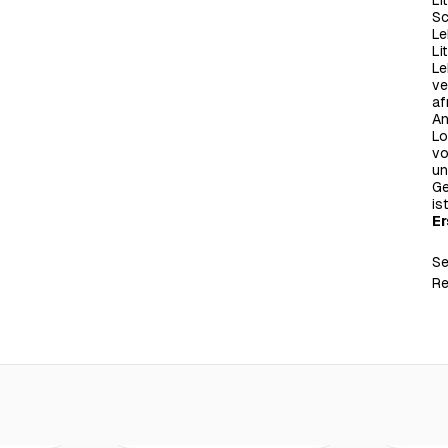
Li
Sc
Le
Li
Le
ve
af
An
Lo
vo
un
Ge
is
Er
Se
Re
€24.00
€23.00
Aprikosenzeit, dunkel
Shut up an