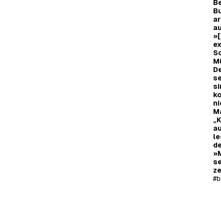
Be
Bu
ar
au
»[
ex
Sc
Mü
De
s
si
ko
ni
Ma
„K
au
le
de
»M
se
ze
#
b