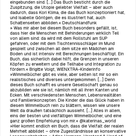
eingebunden sind. [...] Das Buch besticht durch die
Zuspitzung, die Utopie gelebter Vielfalt – aber auch
dadurch, dass Kori Klima, die das Buch konzeptioniert hat,
und Isabelle Göntgen, die es illustriert hat, auch
Schattenseiten abbilden.« Deutschlandfunk
»
Was mir aber bei diesem Buch besonders gefällt, ist,
dass hier die Menschen mit Behinderungen wirklich Teil
von allem sind: da wird mit dem Rollstuhl am SUP
gefahren, oder mit dem Tischtennisschläger im Mund
gespielt und zwischen all dem sitze ein Mädchen am
Boden und ist intensiv mit Berechnungen beschäftigt. Ein
Buch, das sicherlich dabei hilft, die Grenzen in unseren
Köpfen zu erweitern und die Teilhabe und Integration zu
fördern.« Brigitte Voigt, WIENXTRA-Kinderinfo
»Wimmelbücher gibt es viele, aber selten ist mir so ein
realistisches und diverses untergekommen. [...] Denn
dieses Buch schafft es unsere Gesellschaft genau so
abzubilden wie sie ist, nämlich mit all ihren Kanten und
Ecken. Mit verschiedensten Menschen, Lebensrealitäten
und Familienkonzepten. Die Kinder die das Glück haben in
diesem Wimmelbuch rein zu blättern, wissen wie unsere
Welt da draußen tatsächlich aussieht. [...] Alles in allem,
eins der besten und vielfältigen Wimmelbücher, und eine
ganz großen Empfehlung von mir.« @katerinas_world
»Hier kommt endlich ein Buch, dass die Vielfalt der realen
Mehrheit abbildet – ohne Zugeständnisse an konservative