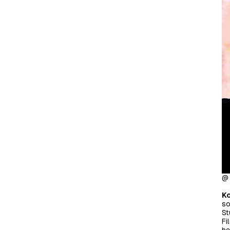
@ 
Ko
so
St
Fi