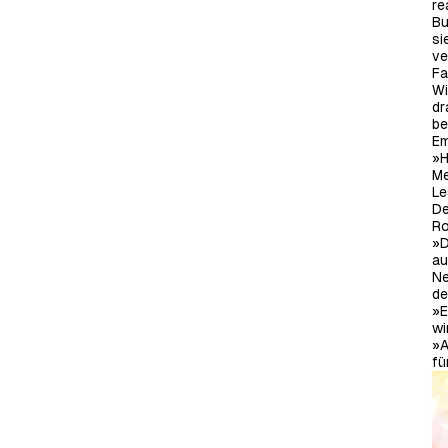
re
Bu
si
ve
Fa
Wi
dr
be
Em
»H
Me
Le
De
Ro
»D
au
Ne
de
»E
wi
»A
fü