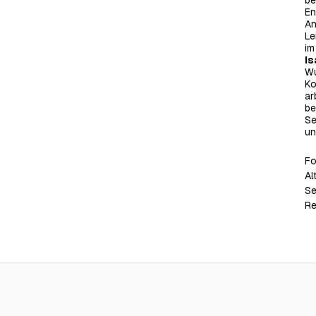
be
En
An
Le
im
Is
Wu
Ko
ar
be
Se
un
Fo
Al
Se
Re
€24.00
€19.50
Stürmische Meere
Weltenwe