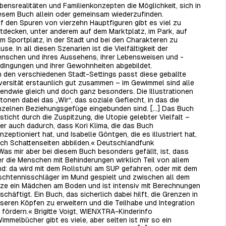
bensrealitäten und Familienkonzepten die Möglichkeit, sich in
esem Buch allein oder gemeinsam wiederzufinden.
f den Spuren von vierzehn Hauptfiguren gibt es viel zu
tdecken, unter anderem auf dem Marktplatz, im Park, auf
m Sportplatz, in der Stadt und bei den Charakteren zu
use. In all diesen Szenarien ist die Vielfältigkeit der
nschen und ihres Aussehens, ihrer Lebensweisen und -
dingungen und ihrer Gewohnheiten abgebildet.
n den verschiedenen Stadt-Settings passt diese geballte
versität erstaunlich gut zusammen – im Gewimmel sind alle
gendwie gleich und doch ganz besonders. Die Illustrationen
tonen dabei das „Wir“, das soziale Geflecht, in das die
nzelnen Beziehungsgefüge eingebunden sind. [...] Das Buch
sticht durch die Zuspitzung, die Utopie gelebter Vielfalt –
er auch dadurch, dass Kori Klima, die das Buch
nzeptioniert hat, und Isabelle Göntgen, die es illustriert hat,
ch Schattenseiten abbilden.« Deutschlandfunk
Was mir aber bei diesem Buch besonders gefällt, ist, dass
er die Menschen mit Behinderungen wirklich Teil von allem
nd: da wird mit dem Rollstuhl am SUP gefahren, oder mit dem
schtennisschläger im Mund gespielt und zwischen all dem
tze ein Mädchen am Boden und ist intensiv mit Berechnungen
schäftigt. Ein Buch, das sicherlich dabei hilft, die Grenzen in
seren Köpfen zu erweitern und die Teilhabe und Integration
 fördern.« Brigitte Voigt, WIENXTRA-Kinderinfo
immelbücher gibt es viele, aber selten ist mir so ein