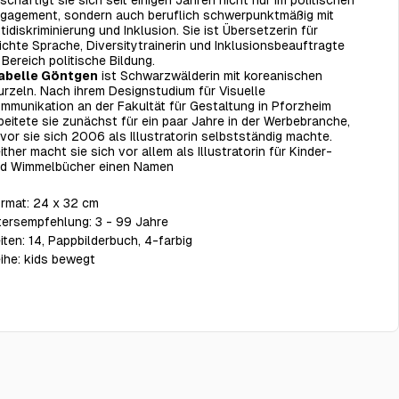
schäftigt sie sich seit einigen Jahren nicht nur im politischen
gagement, sondern auch beruflich schwerpunktmäßig mit
tidiskriminierung und Inklusion. Sie ist Übersetzerin für
ichte Sprache, Diversitytrainerin und Inklusionsbeauftragte
 Bereich politische Bildung.
abelle Göntgen
ist Schwarzwälderin mit koreanischen
rzeln. Nach ihrem Designstudium für Visuelle
mmunikation an der Fakultät für Gestaltung in Pforzheim
beitete sie zunächst für ein paar Jahre in der Werbebranche,
vor sie sich 2006 als Illustratorin selbstständig machte.
ither macht sie sich vor allem als Illustratorin für Kinder-
d Wimmelbücher einen Namen
rmat:
24 x 32 cm
tersempfehlung:
3 - 99 Jahre
iten:
14, Pappbilderbuch, 4-farbig
ihe:
kids bewegt
Am Montag werden
€26.00
€22.00
chsel
sie uns lieben