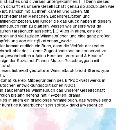
alistisches und diverses untergekommen. [...] Denn dieses
ch schafft es unsere Gesellschaft genau so abzubilden wie
e ist, nämlich mit all ihren Kanten und Ecken. Mit
rschiedensten Menschen, Lebensrealitäten und
milienkonzepten. Die Kinder die das Glück haben in diesem
mmelbuch rein zu blättern, wissen wie unsere Welt da
außen tatsächlich aussieht. [...] Alles in allem, eins der
sten und vielfältigen Wimmelbücher, und eine ganz großen
pfehlung von mir.« @katerinas_world
ier kommt endlich ein Buch, dass die Vielfalt der realen
hrheit abbildet – ohne Zugeständnisse an konservative
segewohnheiten.« Adina Hermann, Vorstand & Head of
sign der Sozialheld*innen, Mutter, Reisebloggerin mit
llstuhl
ieses liebevoll gestaltete Wimmelbuch bricht Stereotype
f.«
zahat Xuereb, Mitbegründerin des BI*PoC-Netzwerks in
utschen entwicklungspolitischen NGOs
in zauberhaftes Wimmelbuch das unserer Gesellschaft
rklich bislang gefehlt hat!« @zeilen_drama
lles in allem ein grandioses Wimmelbuch, das Wegweisend
r künftige Kinderbücher sein sollte.« darkfairyssenf.de