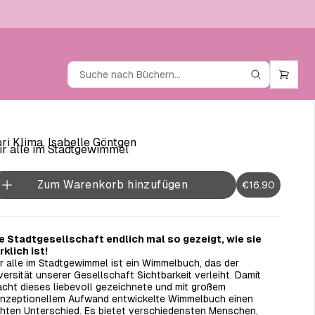
ri Klima, Isabelle Göntgen
r alle im Stadtgewimmel
Zum Warenkorb hinzufügen
€16.90
e Stadtgesellschaft endlich mal so gezeigt, wie sie
rklich ist!
r alle im Stadtgewimmel
ist ein Wimmelbuch, das der
versität unserer Gesellschaft Sichtbarkeit verleiht. Damit
cht dieses liebevoll gezeichnete und mit großem
nzeptionellem Aufwand entwickelte Wimmelbuch einen
hten Unterschied. Es bietet verschiedensten Menschen,