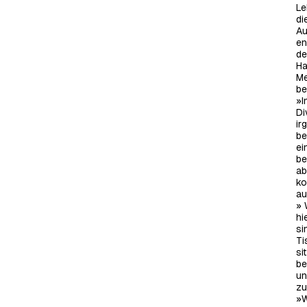
Le
di
Au
en
de
Ha
Me
be
»I
Di
ir
be
ei
be
ab
ko
au
»
hi
si
Ti
si
be
un
zu
»W