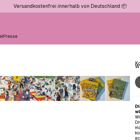
Versandkostenfrei innerhalb von Deutschland 📦
el
Presse
Ko
Wi
Di
wi
Wi
Di
ma
ko
ec