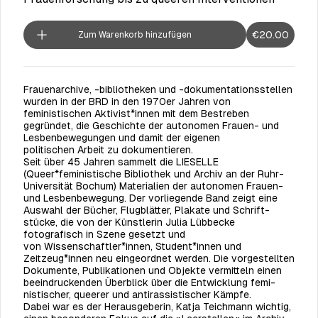
€20.00
Zum Warenkorb hinzufügen
Frauenarchive, -bibliotheken und -dokumentationsstellen
wurden in der BRD in den 1970er Jahren von
feministischen Aktivist*innen mit dem Bestreben
gegründet, die Geschichte der autonomen Frauen- und
Lesben­bewegungen und damit der eigenen
politischen Arbeit zu dokumentieren.
Seit über 45 Jahren sammelt die LIESELLE
(Queer*feministische Bibliothek und Archiv an der Ruhr-
Universität Bochum) Materialien der autonomen Frauen-
und Lesben­bewegung. Der vorliegende Band zeigt eine
Auswahl der Bücher, Flugblätter, Plakate und Schrift­
stücke, die von der Künstlerin Julia Lübbe­cke
fotografisch in Szene gesetzt und
von Wissenschaftler*innen, Student*innen und
Zeitzeug*innen neu eingeordnet werden. Die vorgestellten
Dokumente, Publikationen und Objekte vermitteln einen
beein­drucken­den Überblick über die Entwicklung femi­
nistischer, queerer und antirassistischer
Kämpfe.
Dabei war es der Herausgeberin, Katja Teichmann wichtig,