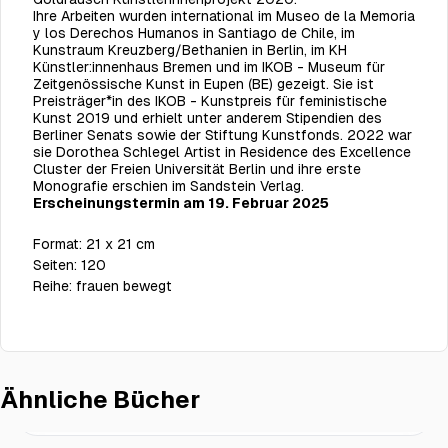
Ihre Arbeiten wurden international im Museo de la Memoria
y los Derechos Humanos in Santiago de Chile, im
Kunstraum Kreuzberg/Bethanien in Berlin, im KH
Künstler:innenhaus Bremen und im IKOB - Museum für
Zeitgenössische Kunst in Eupen (BE) gezeigt. Sie ist
Preisträger*in des IKOB - Kunstpreis für feministische
Kunst 2019 und erhielt unter anderem Stipendien des
Berliner Senats sowie der Stiftung Kunstfonds. 2022 war
sie Dorothea Schlegel Artist in Residence des Excellence
Cluster der Freien Universität Berlin und ihre erste
Monografie erschien im Sandstein Verlag.
Erscheinungstermin am 19. Februar 2025
Format:
21 x 21 cm
Seiten:
120
Reihe:
frauen bewegt
Ähnliche Bücher
Frauenbewegungen in der Türkei
€19.00