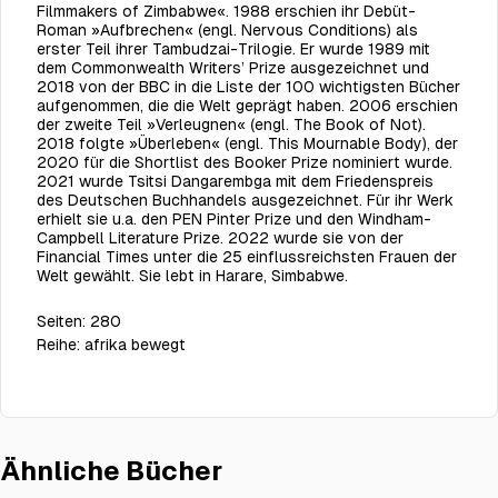
Filmmakers of Zimbabwe«. 1988 erschien ihr Debüt-
Roman »Aufbrechen« (engl. Nervous Conditions) als
erster Teil ihrer Tambudzai-Trilogie. Er wurde 1989 mit
dem Commonwealth Writers’ Prize ausgezeichnet und
2018 von der BBC in die Liste der 100 wichtigsten Bücher
aufgenommen, die die Welt geprägt haben. 2006 erschien
der zweite Teil »Verleugnen« (engl. The Book of Not).
2018 folgte »Überleben« (engl. This Mournable Body), der
2020 für die Shortlist des Booker Prize nominiert wurde.
2021 wurde Tsitsi Dangarembga mit dem Friedenspreis
des Deutschen Buchhandels ausgezeichnet. Für ihr Werk
erhielt sie u.a. den PEN Pinter Prize und den Windham-
Campbell Literature Prize. 2022 wurde sie von der
Financial Times unter die 25 einflussreichsten Frauen der
Welt gewählt. Sie lebt in Harare, Simbabwe.
Seiten:
280
Reihe:
afrika bewegt
Ähnliche Bücher
Verleugnen
€24.00