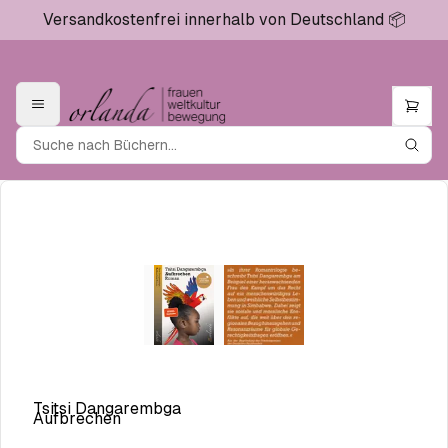
Versandkostenfrei innerhalb von Deutschland 📦
Tsitsi Dangarembga
Aufbrechen