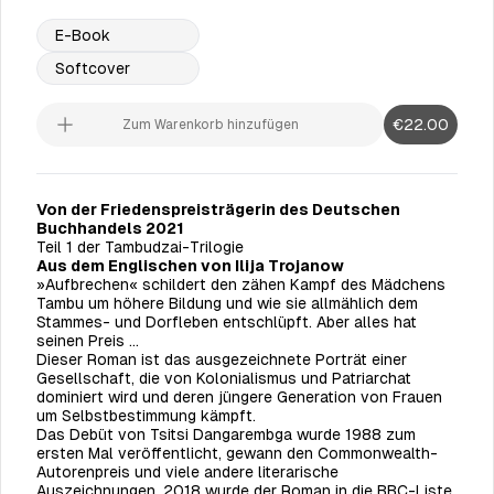
E-Book
Softcover
€22.00
Zum Warenkorb hinzufügen
Von der Friedenspreisträgerin des Deutschen
Buchhandels 2021
Teil 1 der Tambudzai-Trilogie
Aus dem Englischen von Ilija Trojanow
»Aufbrechen« schildert den zähen Kampf des Mädchens
Tambu um höhere Bildung und wie sie allmählich dem
Stammes- und Dorfleben entschlüpft. Aber alles hat
seinen Preis …
Dieser Roman ist das ausgezeichnete Porträt einer
Gesellschaft, die von Kolonialismus und Patriarchat
dominiert wird und deren jüngere Generation von Frauen
um Selbstbestimmung kämpft.
Das Debüt von Tsitsi Dangarembga wurde 1988 zum
ersten Mal veröffentlicht, gewann den Commonwealth-
Autorenpreis und viele andere literarische
Auszeichnungen. 2018 wurde der Roman in die BBC-Liste