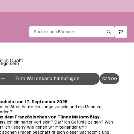
rim Ouaffi
nge sein …
Zum Warenkorb hinzufügen
€23.00
scheint am 17. September 2025
s heißt es heute ein Junge zu sein und ein Mann zu
rden?
us dem Französischen von Tünde Malomvölgyi
ss ich ein harter Kerl sein? Darf ich Gefühle zeigen? Wen
rf ich lieben?
Wie gehen wir miteinander um?
t sochen Fragen beschäftigt sich dieser Sachcomic und