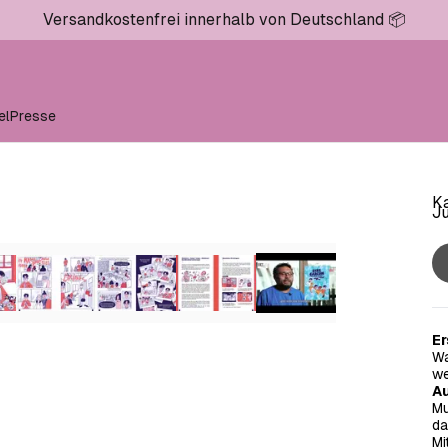
Versandkostenfrei innerhalb von Deutschland 📦
el
Presse
Ka
Ju
Er
Wa
we
A
Mu
da
Mi