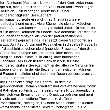
efert Denkanstöße, stellt Normen auf den Kopf, zeigt neue
ge auf, sich zu entfalten
und von Druck und Erwar­tungen
 befreien – ein wichtiger Schritt hin zu einer
eichberechtigteren Gesellschaft.
minismus ist heute ein wichtiges Thema in unserer
sellschaft und es gibt viele Bücher, die sich an Mädchen
nden. Aber wie kann man Jungen dabei unterstützen, ihren
atz in diesen Debatten zu finden? Wie dekonstruiert man die
nnlichen Stereotype, die von der patriarchalischen
sellschaft geprägt sind? Hier setzt dieser Sachcomic an.
sato, Juri, Feti, Anton und Rosa gehen in dieselbe Klasse. In
nf Geschichten gehen sie drängenden Fragen auf den Grund:
a. über Beziehungen untereinander, über männliche
ivilegien, über Sexismus im Alltag, über klassische
llenbilder. Das Buch liefert Denkanstöße für eine
eichberechtigtere Gesellschaft, in der alle ihre Gefühle frei
sleben können, in der die Beziehungen zwischen Männern
d Frauen friedlicher sind und in der Geschlechterstereotype
inen Platz mehr haben.
der Geschichte folgt ein Sachteil, in dem die
gesprochenen Themen erläutert und vertieft werden: Comic
d Ratgeber zugleich.
Junge sein …
unterstützt Jugendliche
bei, sich von Erwartungen und Druck zu befreien und geht
f viele unterschiedliche Themen ein: Gefühle,
mosexualität, Privilegien, toxische Männlichkeit, sexuelles
nverständnis, banalisierte Gewalt, Pornografie u.a. Die