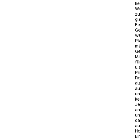
li
We
zu
gl
Fe
Ge
we
Pl
mä
Ge
Ma
fü
u.
Pr
Ro
gl
au
un
ke
Je
an
un
da
au
Ho
Ei