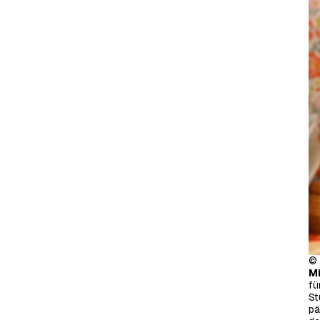
© 
M
fü
St
pä