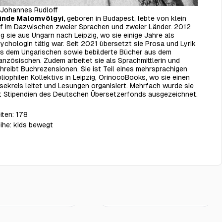
Johannes Rudloff
ünde Malomvölgyi,
geboren in Budapest,
lebte von klein
f im Dazwischen zweier Sprachen und zweier Länder. 2012
g sie aus Ungarn nach Leipzig, wo sie einige Jahre als
ychologin tätig war. Seit 2021 übersetzt sie Prosa und Lyrik
s dem Ungarischen sowie bebilderte Bücher aus dem
anzösischen. Zudem arbeitet sie als Sprachmittlerin und
hreibt Buchrezensionen. Sie ist Teil eines mehrsprachigen
bliophilen Kollektivs in Leipzig,
OrinocoBooks
, wo sie einen
sekreis leitet und Lesungen organisiert. Mehrfach wurde sie
t Stipendien des Deutschen Übersetzerfonds ausgezeichnet.
iten:
178
ihe:
kids bewegt
reibt ein
Salma kommt ins
€19.00
€19.00
Team