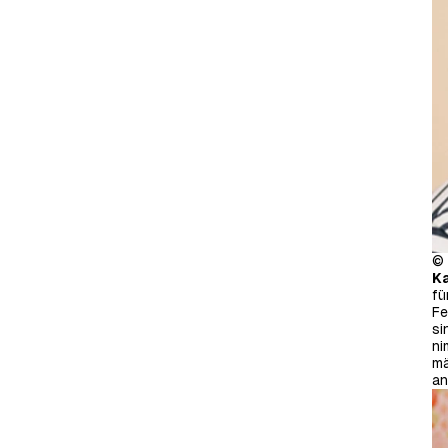
© 
Ka
fü
Fe
si
ni
mä
an