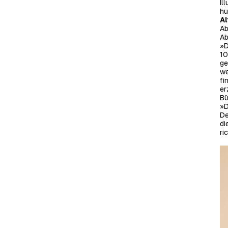
Il
hu
A
Ab
Ab
»D
10
ge
we
fi
er
Bü
»D
De
di
ri