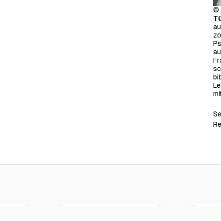
© 
T
au
zo
Ps
au
Fr
sc
bi
Le
mi
Se
Re
Nur Ja! heißt ja. Eine
Salma sch
€22.00
€15.00
Anleitung zu sexuellen
Buch
Konsens