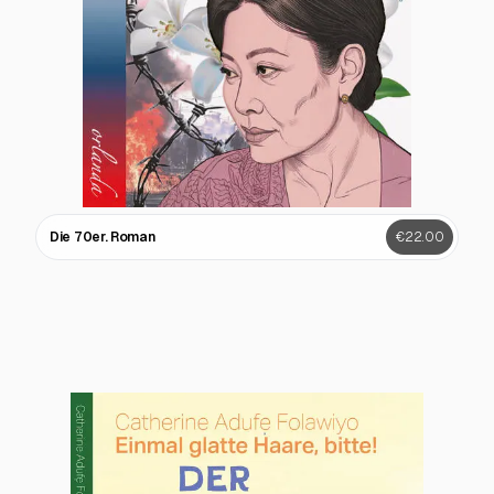
Die 70er. Roman
€22.00
The Comet - 150 years W.E.B. Du Bois
€21.50