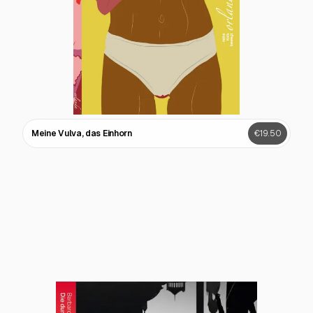
Meine Vulva, das Einhorn
€19.50
Gut beenden. Erfolgreich suchen. Neu lieben.
€19.50
Die Geschichte von der Frau, den Männern und
€19.50
den verlorenen Märchen
Salma kommt ins Team
€19.00