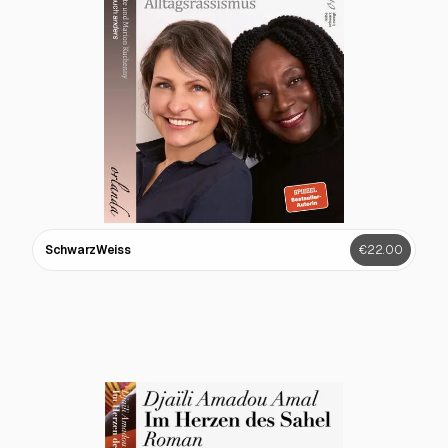
SchwarzWeiss
€22.00
Nebelhorn-Echos
€23.00