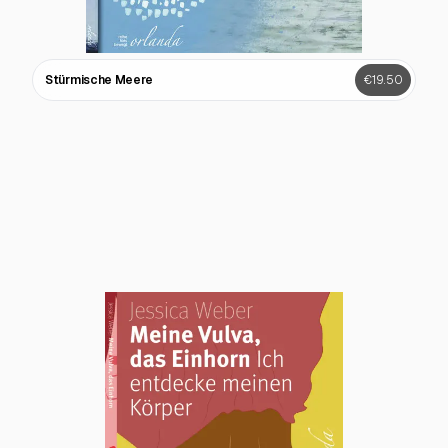
Stürmische Meere
€19.50
Spiegelblicke. Perspektiven Schwarzer
€19.50
Bewegung in Deutschland.
Sisters and Souls 2
€19.50
Sisters and Souls
€19.50