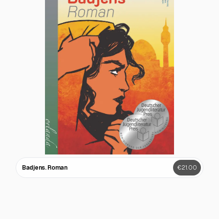
Badjens. Roman
€21.00
ausatmen
€24.50
Ohne Regel(n)
€22.00